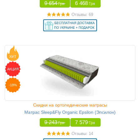
9 654
6 468
Грн
Грн
Отзывы: 69
ХИТ
АКЦИЯ
-18%
Скидки на ортопедические матрасы
Матрас Sleep&Fly Organic Epsilon (Эпсилон)
9 243
7 579
Грн
Грн
Отзывы: 14