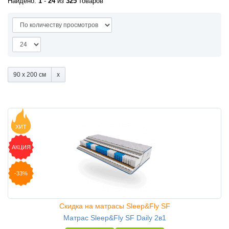
Найдено:
1
-
24
из
325
товаров
90 x 200 см
ХИТ
АКЦИЯ
-33%
Скидка на матрасы Sleep&Fly SF
Матрас Sleep&Fly SF Daily 2в1