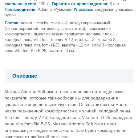
спальное место:
120 кг.
Гарантия от производителя:
6 лет.
Производитель:
Adormo, Румыния.
Упаковка:
вакуумная упаковка,
рулон.
Состав:
чехол - стрейч, съемный, воздухопроницаемый
(гипоаллергенный, антиклещ, антистатика), повышенной
комфортности, имеет по всему периметру молнию, слой 1 -
холодная пена Vita fom- memry V-40, высота - 3 см, слой 2 -
холодная пена Vita fom- H-25, высота - 12 см, слой 3 - холодная
пена Vita fom-Bio B-25, высота - 3 см.
Описание
Матрас Adormo Soft имеет очень хорошие ортопедические
показатели, которые так необходимы для поддержания
здоровья и хорошего самочувствия. Он состоит из съемного
чехла повышенной комфортности с молнией, холодной пены
Vita fom- memry V-40, холодной пены Vita fom- H-25, холодная
пена Vita fom-Bio B-25. Матрас Adormo Soft New имеет
оптимальную среднюю жесткость. Вам будет комфортно не
зависимо от любимой позы сна.