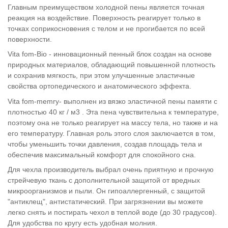
Главным преимуществом холодной пены является точная
реакция на воздействие. Поверхность реагирует только в
точках соприкосновения с телом и не прогибается по всей
поверхности.
Vita fom-Bio - инновационный пенный блок создан на основе
природных материалов, обладающий повышенной плотность
и сохранив мягкость, при этом улучшенные эластичные
свойства ортопедического и анатомического эффекта.
Vita fom-memry- выполнен из вязко эластичной пены памяти с
плотностью 40 кг / м3 . Эта пена чувствительна к температуре,
поэтому она не только реагирует на массу тела, но также и на
его температуру. Главная роль этого слоя заключается в том,
чтобы уменьшить точки давления, создав площадь тела и
обеспечив максимальный комфорт для спокойного сна.
Для чехла производитель выбрал очень приятную и прочную
стрейчевую ткань с дополнительной защитой от вредных
микроорганизмов и пыли. Он гипоаллергенный, с защитой
"антиклещ", антистатический. При загрязнении вы можете
легко снять и постирать чехол в теплой воде (до 30 градусов).
Для удобства по кругу есть удобная молния.