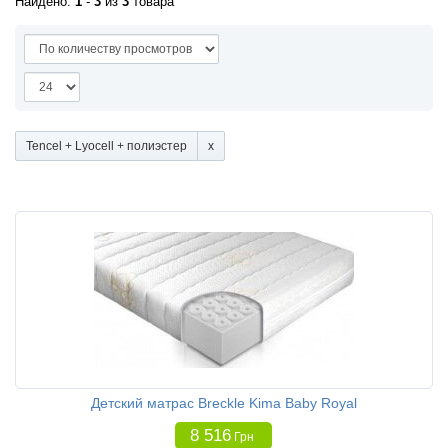
Найдено:
1
-
3
из
3
товара
Tencel + Lyocell + полиэстер
Детский матрас Breckle Kima Baby Royal
8 516
Грн