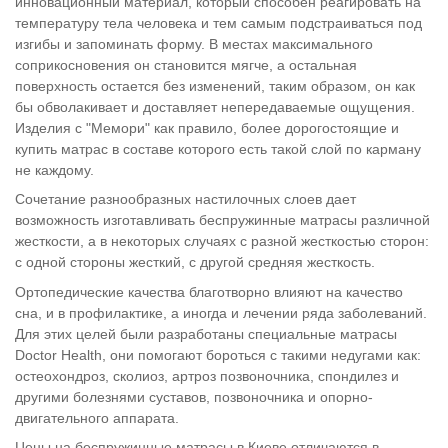
инновационный материал, который способен реагировать на
температуру тела человека и тем самым подстраиваться под
изгибы и запоминать форму. В местах максимального
соприкосновения он становится мягче, а остальная
поверхность остается без изменений, таким образом, он как
бы обволакивает и доставляет непередаваемые ощущения.
Изделия с "Мемори" как правило, более дорогостоящие и
купить матрас в составе которого есть такой слой по карману
не каждому.
Сочетание разнообразных настилочных слоев дает
возможность изготавливать беспружинные матрасы различной
жесткости, а в некоторых случаях с разной жесткостью сторон:
с одной стороны жесткий, с другой средняя жесткость.
Ортопедические качества благотворно влияют на качество
сна, и в профилактике, а иногда и лечении ряда заболеваний.
Для этих целей были разработаны специальные матрасы
Doctor Health, они помогают бороться с такими недугами как:
остеохондроз, сколиоз, артроз позвоночника, спондилез и
другими болезнями суставов, позвоночника и опорно-
двигательного аппарата.
Цены на беспружинные матрасы в Киеве отличаются в