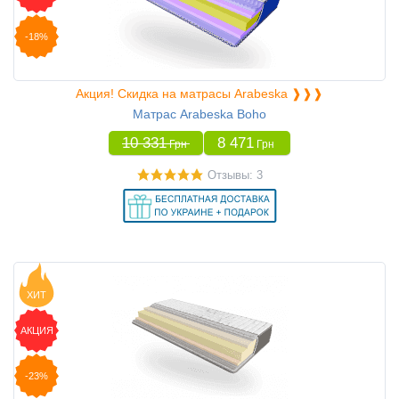
-18%
Акция! Скидка на матрасы Arabeska ❱❱❱
Матрас Arabeska Boho
10 331
8 471
Грн
Грн
Отзывы: 3
ХИТ
АКЦИЯ
-23%