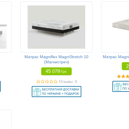
9
Матрас Magniflex MagniStretch 10
Матрас Magnif
(Магнистреч)
2
45 079
Грн
Отзывы: 0