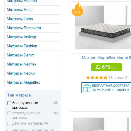
Матрасы Adormo
Матрасы Artist
ХИТ
Матрасы Lotos
Матрасы Primavera
Матрасы Insleep
Матрасы Fashion
Матрасы Denim
Матрас Magniflex Magni 
Матрасы Neoflex
22 675
Грн
Матрасы Neolux
Отзывы: 2
Матрасы Magniflex
Матрасы Yellow
Тип матраса
Матрасы Butterfly
беспружинные
(5)
матрасы
Матрасы The Home
ортопедические
(0)
матрасы
Матрасы Romance
детские матрасы
(0)
Матрасы In Style
матрасы с латексом
(0)