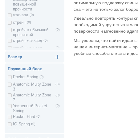
оптимальную поддержку спины,
Матрасы Naturelle
26 см
(0)
повышенной
до 180 кг
(1)
сна – это не только залог бод
прочности
27 см
(0)
Матрасы Shine
до 200 кг
(0)
жаккард
(0)
Идеально повторять контуры с
28 см
(1)
Неограниченная
(0)
Матрасы Верес
стрейч
(0)
необходимой упругостью и эла
нагрузка
29 см
(0)
стрейч с объемной
(0)
поверхности и мгновенно адапт
Противопролежневые
30 см
(1)
прошивкой
матрасы
Мы уверены, что найти идеальн
31 см
(0)
стрейч-жаккард
(0)
нашем интернет-магазине – пр
32 см
(0)
стрейч-жаккард
(0)
удобные способы оплаты и дос
прошитый льном
33 см
(0)
Размер
стрейч-трикотаж
(0)
34 см
(0)
стрейч - Lotos Silk
(0)
Пружинный блок
35 см
(0)
Fabric
жаккард х/б
(0)
Pocket Spring
(0)
36 см
(0)
трикотаж
(0)
Anatomic Multy Zone
(0)
3
хлопок
(0)
Anatomic Multy Zone
(0)
хлопок + эластан
(0)
7
Усиленный Pocket
(0)
хлопок +
(0)
Spring
мериносовая шерсть
Pocket Hard
(0)
хлопок + полиэстер
(0)
IQ Spring
(0)
Стрейч Floral delux
(0)
IQ Double
(0)
ткань Organic Cotton
(0)