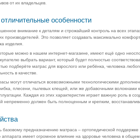
вов от их владельцев.
 отличительные особенности
ышенное внимание к деталям и строжайший контроль на всех этапа
их производителей. Это позволяет создавать максимально комфор
ка изделия.
которые можно в нашем интернет-магазине, имеют ещё одно неос
купателю выбрать вариант, который будет полностью соответствов
стью подберёте матрас для взрослого или ребёнка, человека любого
ьность в качестве.
расы могут отличаться всевозможными технологическими дополн
рибка, плесени, пылевых клещей, или же добавочными волокнами к
ксплуатации. Каждая из этих характеристик играет важную роль в со
рый непременно должен быть полноценным и крепким, восстанавли
йства
ь базовому предназначению матраса – ортопедической поддержке 
о аппарата имеет огромное влияние на здоровье человека в общем