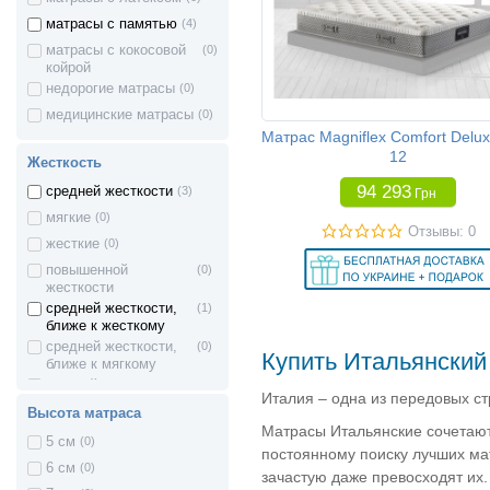
Матрасы Matroluxe
матрасы с памятью
(4)
матрасы с кокосовой
(0)
Матрасы Belsonno
койрой
недорогие матрасы
(0)
Матрасы EMM
медицинские матрасы
(0)
Матрасы Freedom
Матрас Magniflex Comfort Delux
12
Матрасы Сонлайн
Жесткость
94 293
Матрасы Neolux Kids
средней жесткости
(3)
Грн
мягкие
(0)
Матрасы Сонель
Отзывы: 0
жесткие
(0)
Матрасы Kids Moment
повышенной
(0)
жесткости
Матрасы Regeneration
средней жесткости,
(1)
ближе к жесткому
Матрасы King Mattresses
средней жесткости,
(0)
Купить Итальянский
Матрасы Breckle
ближе к мягкому
с одной стороны
(0)
Матрасы Aloe Vera
Италия – одна из передовых с
средняя жесткость, с
Высота матраса
другой жесткий
Матрасы Come-for
Матрасы Итальянские сочетают
с одной стороны
(1)
5 см
(0)
постоянному поиску лучших ма
средняя жесткость, с
Матрасы Herbalis Kids
6 см
(0)
зачастую даже превосходят их.
другой мягкий