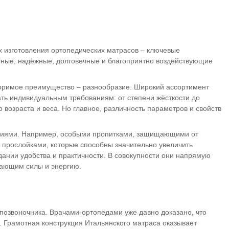
х изготовления ортопедических матрасов – ключевые
тные, надёжные, долговечные и благоприятно воздействующие
поримое преимущество – разнообразие. Широкий ассортимент
ать индивидуальным требованиям: от степени жёсткости до
 возраста и веса. Но главное, различность параметров и свойств
ениями. Например, особыми пропитками, защищающими от
 прослойками, которые способны значительно увеличить
здании удобства и практичности. В совокупности они напрямую
вающим силы и энергию.
позвоночника. Врачами-ортопедами уже давно доказано, что
. Грамотная конструкция Итальянского матраса оказывает