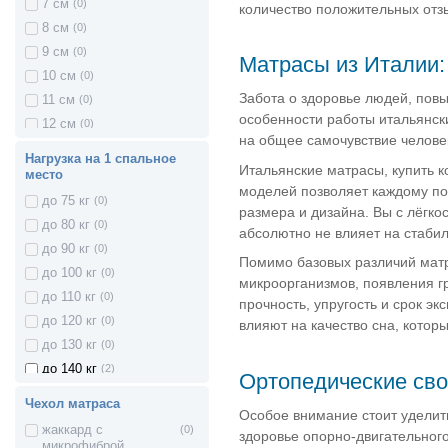
7 см
(0)
Матрасы Active
с одной стороны
(0)
количество положительных отзы
жесткий, с другой
8 см
(0)
Матрасы Olympic
очень жесткий
9 см
(0)
с одной стороны
(0)
Матрасы из Италии:
Матрасы ComFort
жесткий, с другой
10 см
(0)
мягкий
Забота о здоровье людей, пов
Матрасы Велам
11 см
(0)
с одной стороны
(0)
особенности работы итальянск
жесткий, с другой
12 см
(0)
Матрасы American Dream
на общее самочувствие челове
средняя жесткость
13 см
(0)
ближе к жесткому
Нагрузка на 1 спальное
Матрасы Шанс
Итальянские матрасы, купить 
14 см
(0)
с одной стороны
(0)
место
моделей позволяет каждому по
средняя жесткость, с
Матрасы Ortomed
15 см
(0)
до 75 кг
(0)
другой средняя
размера и дизайна. Вы с лёгко
16 см
(0)
Матрасы Italflex
жесткость ближе к
до 80 кг
(0)
абсолютно не влияет на стабил
жесткому
17 см
(0)
до 90 кг
(0)
Матрасы Dormisan
Помимо базовых различий мат
18 см
(0)
до 100 кг
(0)
микроорганизмов, появления г
Матрасы Notte
19 см
(0)
до 110 кг
(0)
прочность, упругость и срок э
Матрасы Doctor Health
20 см
(0)
до 120 кг
(0)
влияют на качество сна, кото
21 см
(0)
до 130 кг
(0)
Матрасы Sleep&Fly Fitness
22 см
(1)
до 140 кг
(2)
Ортопедические сво
Матрасы Take&Go Bamboo
23 см
(1)
до 150 кг
(0)
Чехол матраса
Матрасы Sleep&Fly Silver
24 см
(0)
Особое внимание стоит уделит
до 160 кг
(2)
Edition
жаккард с
(0)
здоровье опорно-двигательног
25 см
(1)
до 170 кг
(0)
микрофиброй