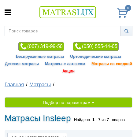
0
Беспружинные матрасы
Ортопедические матрасы
Детские матрасы
Матрасы с латексом
Матрасы со скидкой
Акции
Главная
Матрасы
Подбор по параметрам
Матрасы Insleep
Найдено:
1
-
7
из
7
товаров