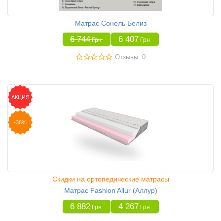
Матрас Сонель Белиз
6 744
6 407
Грн
Грн
Отзывы: 0
АКЦИЯ
-38%
Скидки на ортопедические матрасы
Матрас Fashion Allur (Аллур)
6 882
4 267
Грн
Грн