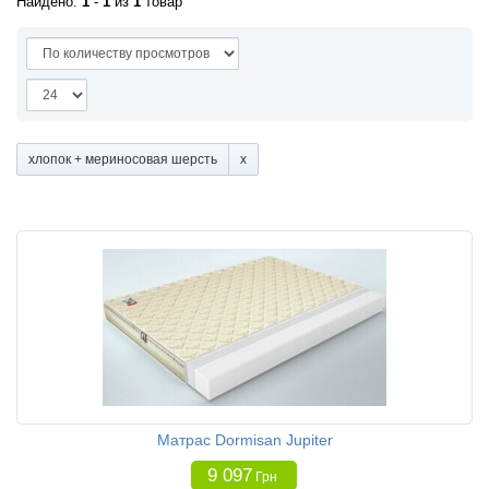
Найдено:
1
-
1
из
1
товар
хлопок + мериносовая шерсть
Матрас Dormisan Jupiter
9 097
Грн