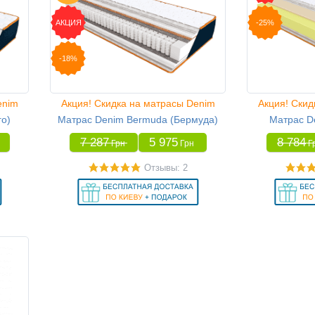
АКЦИЯ
-25%
-18%
enim
Акция! Скидка на матрасы Denim
Акция! Скид
го)
Матрас Denim Bermuda (Бермуда)
Матрас De
7 287
5 975
8 784
Грн
Грн
Г
Отзывы: 2