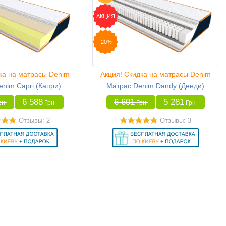
АКЦИЯ
-20%
ка на матрасы Denim
Акция! Скидка на матрасы Denim
nim Capri (Капри)
Матрас Denim Dandy (Денди)
6 588
6 601
5 281
рн
Грн
Грн
Грн
Отзывы: 2
Отзывы: 3