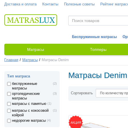
Доставка и оплата
Контакты
Полезные советы
Рейтинг матрас
Беспружинные матрасы
Ор
Матрасы
Топперы
Главная
Матрасы
Матрасы Denim
Матрасы Denim
Тип матраса
беспружинные
(2)
матрасы
Сортировать
ортопедические
(3)
матрасы
матрасы с памятью
(1)
матрасы с кокосовой
(1)
койрой
недорогие матрасы
(4)
АКЦИЯ