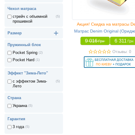
Чехол матраса
стрейч с объемной
(5)
прошивкой
Акция! Скидка на матрасы D
Матрас Denim Original (Оридж
Размер
9 016
6 311
Грн
Грн
Пружинный блок
Отзывы: 0
Pocket Spring
(2)
Pocket Hard
(1)
Эффект "Зима-Лето"
с эффектом Зима-
(5)
Лето
Страна
Украина
(5)
Гарантия
3 года
(5)