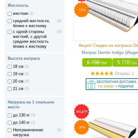
Жесткость
-15%
жесткие
(1)
средней жесткости,
(1)
ближе к жесткому
с одной стороны
(3)
жесткий, с другой
средняя жесткость
Акция! Скидка на матрасы D
ближе к жесткому
Матрас Denim Indigo (Инди
Высота матраса
6 798
5 778
Грн
Грн
18 см
(1)
Отзывы: 1
19 см
(1)
20 см
(2)
21 см
(1)
Нагрузка на 1 спальное
место
АКЦИЯ
до 130 кг
(3)
до 140 кг
(1)
-30%
Неограниченная
(1)
нагрузка