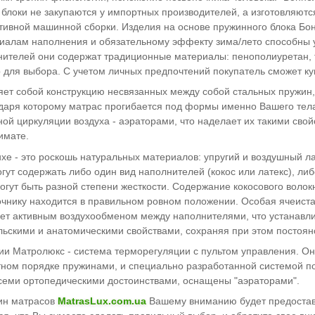
блоки не закупаются у импортных производителей, а изготовляютс
ивной машинной сборки. Изделия на основе пружинного блока Бонн
алам наполнения и обязательному эффекту зима/лето способны у
нителей они содержат традиционные материалы: пенополиуретан, т
 для выбора. С учетом личных предпочтений покупатель сможет к
ляет собой конструкцию несвязанных между собой стальных пружин
даря которому матрас прогибается под формы именно Вашего тел
й циркуляции воздуха - аэраторами, что наделает их такими свойс
имате.
xe - это роскошь натуральных материалов: упругий и воздушный л
ут содержать либо один вид наполнителей (кокос или латекс), ли
огут быть разной степени жесткости. Содержание кокосового воло
очнику находится в правильном ровном положении. Особая ячеиста
ает активным воздухообменом между наполнителями, что устанавл
ьскими и анатомическими свойствами, сохраняя при этом постоян
ии Матролюкс - система терморегуляции с пультом управления. Он
ном порядке пружинами, и специально разработанной системой п
семи ортопедическими достоинствами, оснащены "аэраторами".
ин матрасов
MatrasLux.com.ua
Вашему вниманию будет предоставл