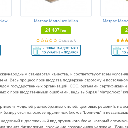
 New
Матрас Matroluxe Milan
Матрас Matro
24 487
2
Грн
Отзывы: 0
ждународным стандартам качества, и соответствуют всем условиям
ека. Весь процесс производства подвержен строгому и постоянном
рядом государственных организаций: СЭС, органами сертификации 
нных с производственными ошибками, ведь выбирая "Матролюкс" кли
тимент моделей разнообразных стилей, цветовых решений, на осн
 базируются на основе пружинных блоков "Боннель" и независимы
нь надежный и долговечный вид пружинного блока, который оптимал
очки зрения физиологии, положение позвоночника человека. "Бон