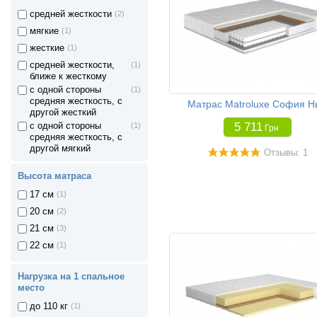
средней жесткости
(2)
мягкие
(1)
жесткие
(1)
средней жесткости,
(1)
ближе к жесткому
с одной стороны
(1)
средняя жесткость, с
Матрас Matroluxe София Н
другой жесткий
5 711
с одной стороны
(1)
Грн
средняя жесткость, с
другой мягкий
Отзывы: 1
Высота матраса
17 см
(1)
20 см
(2)
21 см
(3)
22 см
(1)
Нагрузка на 1 спальное
место
до 110 кг
(1)