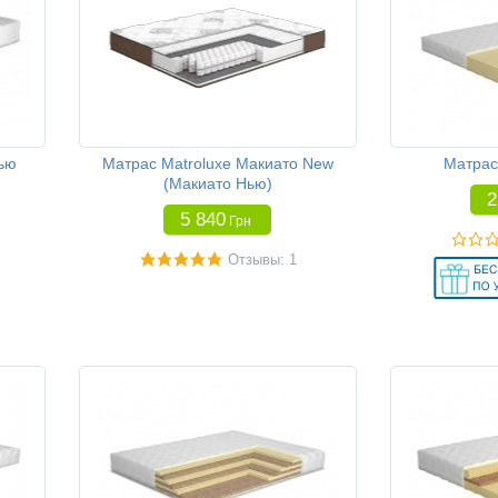
ью
Матрас Matroluxe Макиато New
Матрас 
(Макиато Нью)
2
5 840
Грн
Отзывы: 1