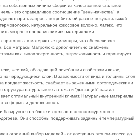
я на собственных линиях сборки из качественной стальной
ель - это справедливое соотношение "цены-качества", а
довлетворить запросы потребителей разных покупательской
ермоволокно, натуральное кокосовое волокно, латекс, что
упить матрас с понравившимися материалами.
, спрятанных в матерчатые цилиндры, что обеспечивает
а. Все матрасы Матролюкс дополнительно снабжены
твами как: гипоаллергенность, гигроскопичность и гарантирует
атекс, жесткий, обладающий лечебными свойствами кокос,
бо их чередующиеся слои. В зависимости от вида и толщины слоя
кна придает жесткость, снабжает выраженными ортопедическими
я структура натурального латекса и "дышащий" настил
ивает оптимальный внутренний климат. Натуральные материалы
ство формы и долговечность.
и базируются на блоке из цельного пенополиуретана с
одогрева. Они способны поддерживать заданный температурный
ен огромный выбор моделей - от доступных эконом-класса до