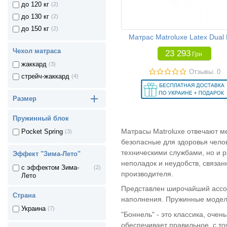
до 120 кг
(2)
до 130 кг
(2)
до 150 кг
(2)
Матрас Matroluxe Latex Dual
Чехол матраса
23 293
Грн
жаккард
(3)
Отзывы: 0
стрейч-жаккард
(4)
Размер
Пружинный блок
Матрасы Matroluxe отвечают ме
Pocket Spring
(3)
безопасные для здоровья челов
техническими службами, но и 
Эффект "Зима-Лето"
неполадок и неудобств, связа
с эффектом Зима-
(2)
производителя.
Лето
Представлен широчайший ассор
Страна
наполнения. Пружинные модели
Украина
(7)
"Боннель" - это классика, оче
обеспечивает правильное, с т