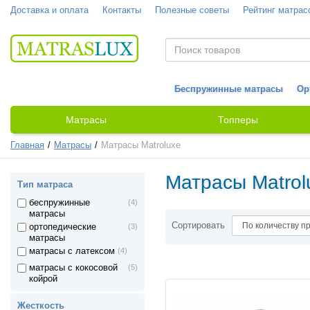
Доставка и оплата
Контакты
Полезные советы
Рейтинг матрас
Беспружинные матрасы
Ор
Матрасы
Топперы
Главная
Матрасы
Матрасы Matroluxe
Матрасы Matrol
Тип матраса
беспружинные
(4)
матрасы
Сортировать
ортопедические
(3)
матрасы
матрасы с латексом
(4)
матрасы с кокосовой
(5)
койрой
Жесткость