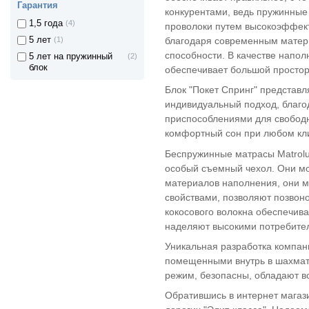
Гарантия
конкурентами, ведь пружинные 
1,5 года
(4)
проволоки путем высокоэффект
5 лет
(1)
благодаря современным матери
способности. В качестве напол
5 лет на пружинный
(2)
блок
обеспечивает большой простор
Блок "Покет Спринг" представ
индивидуальный подход, благо
приспособлениями для свободно
комфортный сон при любом кл
Беспружинные матрасы Matrolu
особый съемный чехол. Они мог
материалов наполнения, они м
свойствами, позволяют позвон
кокосового волокна обеспечив
наделяют высокими потребител
Уникальная разработка компан
помещенными внутрь в шахмат
режим, безопасны, обладают в
Обратившись в интернет магаз