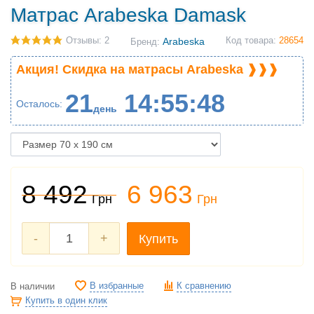
Матрас Arabeska Damask
Отзывы: 2
Arabeska
Код товара:
28654
Бренд:
Акция! Скидка на матрасы Arabeska ❱❱❱
21
14
55
47
Осталось
день
8 492
6 963
Грн
Грн
-
+
Купить
В избранные
К сравнению
В наличии
Купить в один клик