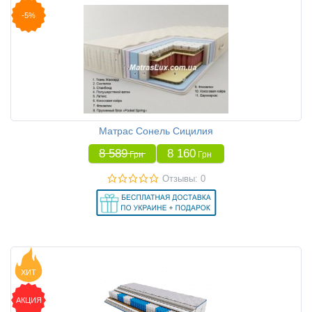
-5%
Матрас Сонель Сицилия
8 589
8 160
Грн
Грн
Отзывы: 0
ХИТ
АКЦИЯ