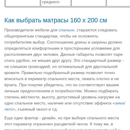
среднего
Как выбрать матрасы 160 х 200 см
Производители мебели для
спальни
, стараются следовать
общепринятым стандартам, чтобы не осложнять
потребителям выбор. Соотношение длины и ширины должно
определяться комфортными и просторными условиями для
расположения двух человек. Данные габариты позволят паре
спать удобно, не мешая друг другу. Это стандартный размер -
не слишком громоздкий, но оптимальный для двуспальной
кровати. Правильно подобранный размер позволит точно
вписаться в периметр спального места, лежать плотно и не
ёрзать. При покупке убедитесь, что он соответствует вашим
личным предпочтениям и потребностям. Можно подбирать
степень жёсткости, высоту, допустимый уровень нагрузки на
одно спальное место, наличие или отсутствие эффекта «
зима/
лето
», съемный чехол и т.д.
Еще один фактор - дизайн, но при выборе спального места
этот параметр ограничен расцветкой чехла. К тому же, в
процессе эксплуатации внешний вид скрыт под простыней и