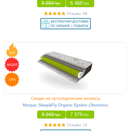
9 654
6 468
Грн
Грн
Отзывы: 69
ХИТ
АКЦИЯ
-18%
Скидки на ортопедические матрасы
Матрас Sleep&Fly Organic Epsilon (Эпсилон)
9 243
7 579
Грн
Грн
Отзывы: 14