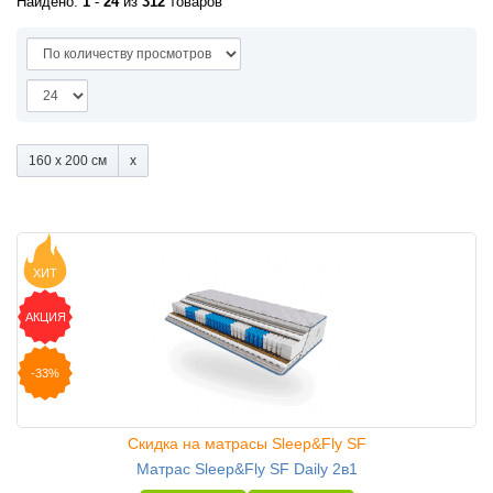
Найдено:
1
-
24
из
312
товаров
160 x 200 см
ХИТ
АКЦИЯ
-33%
Скидка на матрасы Sleep&Fly SF
Матрас Sleep&Fly SF Daily 2в1