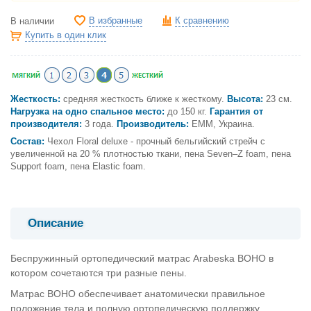
В избранные
К сравнению
В наличии
Купить в один клик
Жесткость:
средняя жесткость ближе к жесткому.
Высота:
23 см.
Нагрузка на одно спальное место:
до 150 кг.
Гарантия от
производителя:
3 года.
Производитель:
ЕММ, Украина.
Состав:
Чехол Floral deluxe - прочный бельгийский стрейч с
увеличенной на 20 % плотностью ткани, пена Seven–Z foam, пена
Support foam, пена Elastic foam.
Описание
Беспружинный ортопедический матрас Arabeska BOHO в
котором сочетаются три разные пены.
Матрас BOHO обеспечивает анатомически правильное
положение тела и полную ортопедическую поддержку