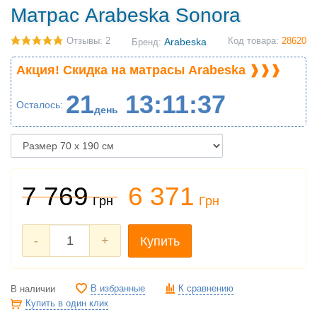
Матрас Arabeska Sonora
Отзывы: 2
Arabeska
Код товара:
28620
Бренд:
Акция! Скидка на матрасы Arabeska ❱❱❱
21
13
11
36
Осталось
день
7 769
6 371
Грн
Грн
-
+
Купить
В избранные
К сравнению
В наличии
Купить в один клик