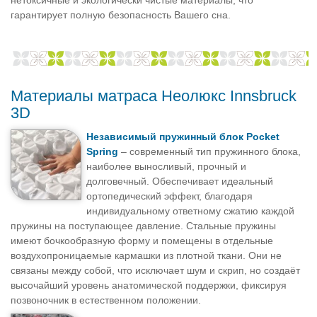
нетоксичные и экологически чистые материалы, что
гарантирует полную безопасность Вашего сна.
Материалы матраса Неолюкс Innsbruck
3D
Независимый пружинный блок Pocket
Spring
– современный тип пружинного блока,
наиболее выносливый, прочный и
долговечный. Обеспечивает идеальный
ортопедический эффект, благодаря
индивидуальному ответному сжатию каждой
пружины на поступающее давление. Стальные пружины
имеют бочкообразную форму и помещены в отдельные
воздухопроницаемые кармашки из плотной ткани. Они не
связаны между собой, что исключает шум и скрип, но создаёт
высочайший уровень анатомической поддержки, фиксируя
позвоночник в естественном положении.