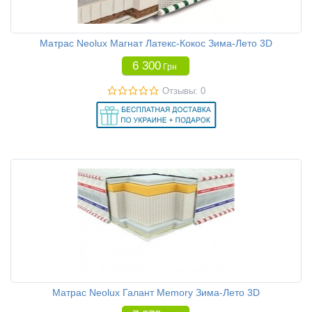
Матрас Neolux Магнат Латекс-Кокос Зима-Лето 3D
6 300
Грн
Отзывы: 0
Матрас Neolux Галант Memory Зима-Лето 3D