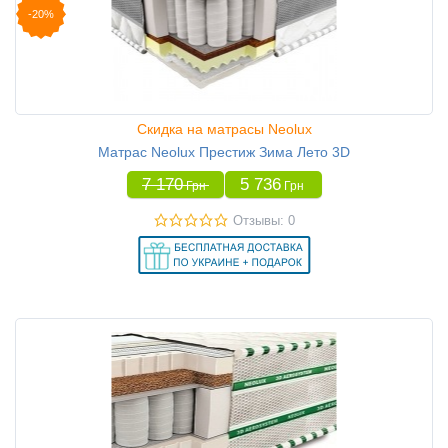
-20%
Скидка на матрасы Neolux
Матрас Neolux Престиж Зима Лето 3D
7 170
5 736
Грн
Грн
Отзывы: 0