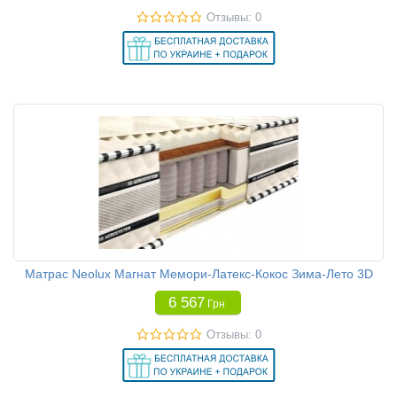
Отзывы: 0
Матрас Neolux Магнат Мемори-Латекс-Кокос Зима-Лето 3D
6 567
Грн
Отзывы: 0