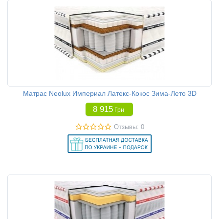
Матрас Neolux Империал Латекс-Кокос Зима-Лето 3D
8 915
Грн
Отзывы: 0