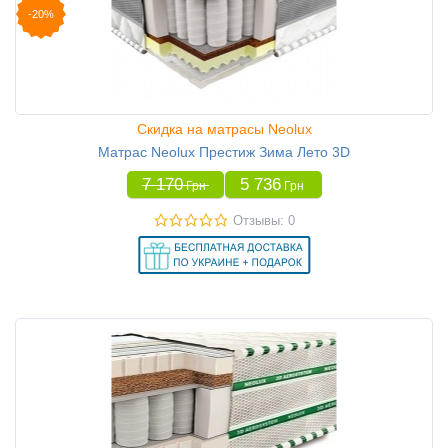
-20%
Скидка на матрасы Neolux
Матрас Neolux Престиж Зима Лето 3D
7 170
5 736
Грн
Грн
Отзывы: 0