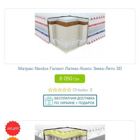
Матрас Neolux Галант Латекс-Кокос Зима-Лето 3D
8 050
Грн
Отзывы: 0
АКЦИЯ