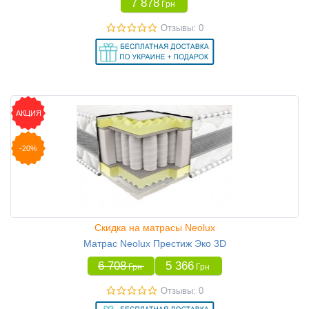
7 878
Грн
Отзывы: 0
АКЦИЯ
-20%
Скидка на матрасы Neolux
Матрас Neolux Престиж Эко 3D
6 708
5 366
Грн
Грн
Отзывы: 0