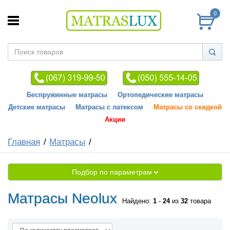
0
Беспружинные матрасы
Ортопедические матрасы
Детские матрасы
Матрасы с латексом
Матрасы со скидкой
Акции
Главная
Матрасы
Подбор по параметрам
Матрасы Neolux
Найдено:
1
-
24
из
32
товара