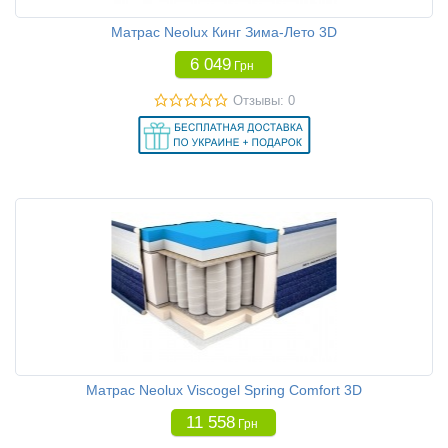
Матрас Neolux Кинг Зима-Лето 3D
6 049
Грн
Отзывы: 0
Матрас Neolux Viscogel Spring Comfort 3D
11 558
Грн