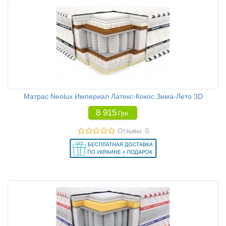
Матрас Neolux Империал Латекс-Кокос Зима-Лето 3D
8 915
Грн
Отзывы: 0