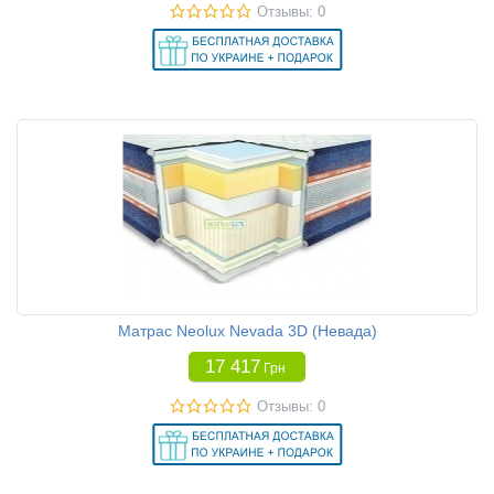
Отзывы: 0
Матрас Neolux Nevada 3D (Невада)
17 417
Грн
Отзывы: 0