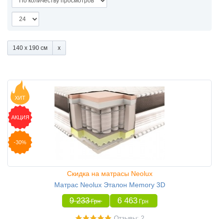
140 x 190 см
ХИТ
АКЦИЯ
-30%
Скидка на матрасы Neolux
Матрас Neolux Эталон Memory 3D
9 233
6 463
Грн
Грн
Отзывы: 2