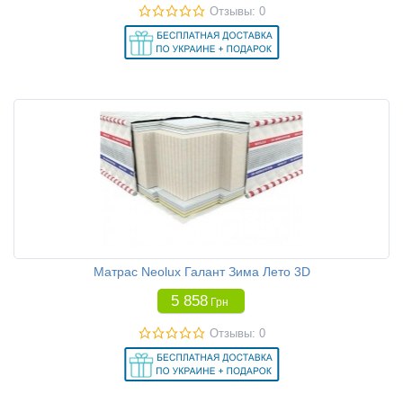
Отзывы: 0
Матрас Neolux Галант Зима Лето 3D
5 858
Грн
Отзывы: 0