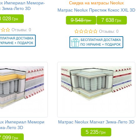
ux Империал Мемори-
Скидка на матрасы Neolux
с Зима-Лето 3D
Матрас Neolux Престиж Кокос XXL 3D
8 028
Грн
9 548
7 638
Грн
Грн
Отзывы: 0
Отзывы: 0
lux Империал Мемори
Матрас Neolux Магнат Зима-Лето 3D
ма-Лето 3D
5 235
Грн
7 099
Грн