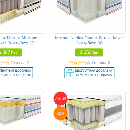
lux Магнат Мемори-
Матрас Neolux Галант Латекс-Кокос
окос Зима-Лето 3D
Зима-Лето 3D
6 567
8 050
Грн
Грн
Отзывы: 0
Отзывы: 0
АКЦИЯ
-20%