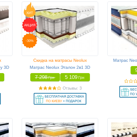
ХИТ
АКЦИЯ
-30%
x
Скидка на матрасы Neolux
Матрас Neol
y 3D
Матрас Neolux Эталон 2в1 3D
7 298
5 109
Грн
Грн
Отзывы: 3