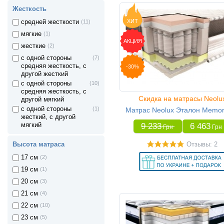
Жесткость
ХИТ
средней жесткости
(11)
мягкие
(1)
АКЦИЯ
жесткие
(2)
с одной стороны
(7)
средняя жесткость, с
-30%
другой жесткий
с одной стороны
(10)
средняя жесткость, с
Скидка на матрасы Neolu
другой мягкий
с одной стороны
(1)
Матрас Neolux Эталон Memor
жесткий, с другой
9 233
6 463
мягкий
Грн
Грн
Отзывы: 2
Высота матраса
17 см
(2)
19 см
(1)
20 см
(3)
21 см
(4)
22 см
(10)
23 см
(5)