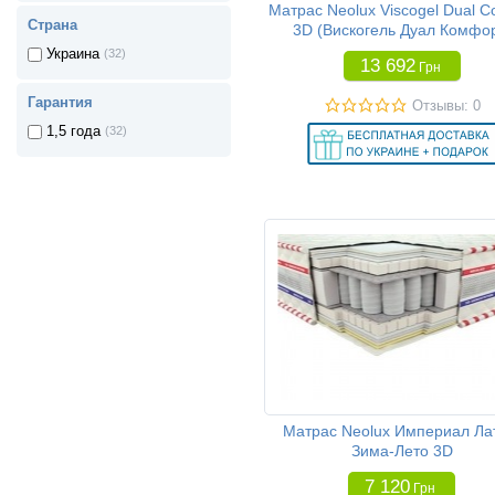
Матрас Neolux Viscogel Dual C
Страна
3D (Вискогель Дуал Комфо
Украина
(32)
13 692
Грн
Гарантия
Отзывы: 0
1,5 года
(32)
Матрас Neolux Империал Ла
Зима-Лето 3D
7 120
Грн