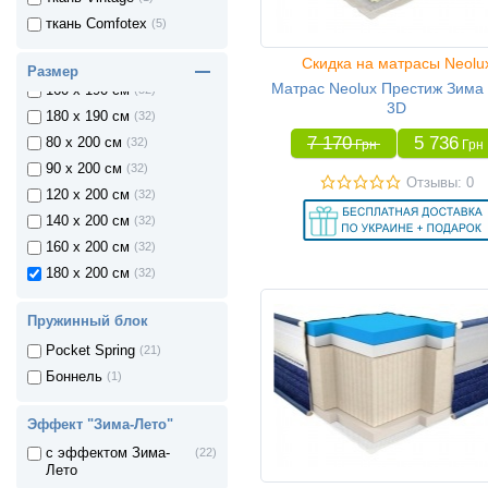
90 x 190 см
(32)
ткань Comfotex
(5)
120 x 190 см
(32)
Скидка на матрасы Neolu
140 x 190 см
(32)
Размер
Матрас Neolux Престиж Зима
160 x 190 см
(32)
3D
180 x 190 см
(32)
7 170
5 736
80 x 200 см
(32)
Грн
Грн
90 x 200 см
(32)
Отзывы: 0
120 x 200 см
(32)
140 x 200 см
(32)
160 x 200 см
(32)
180 x 200 см
(32)
Пружинный блок
Pocket Spring
(21)
Боннель
(1)
Эффект "Зима-Лето"
с эффектом Зима-
(22)
Лето