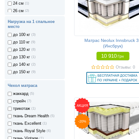
24 см
(1)
26 см
(2)
28 см
(2)
Нагрузка на 1 спальное
30 см
(1)
место
32 см
(1)
до 100 кг
(3)
Матрас Neolux Innsbruck 
до 110 кг
(9)
(Инсбрук)
до 120 кг
(8)
10 910
Грн
до 130 кг
(1)
до 140 кг
(2)
Отзывы: 0
до 150 кг
(9)
Чехол матраса
жаккард
(5)
стрейч
(7)
АКЦИЯ
трикотаж
(1)
ткань Dream Health
(5)
-20%
ткань Exсellent
(1)
ткань Royal Style
(6)
80 x 190 см
(32)
ткань Vintage
(1)