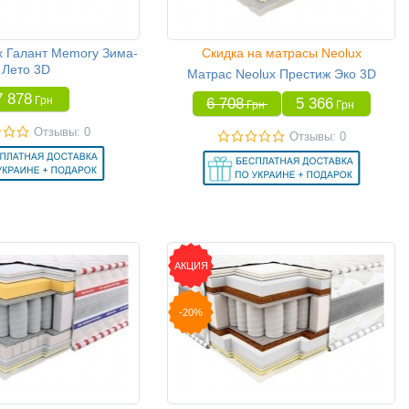
x Галант Memory Зима-
Скидка на матрасы Neolux
Лето 3D
Матрас Neolux Престиж Эко 3D
7 878
Грн
6 708
5 366
Грн
Грн
Отзывы: 0
Отзывы: 0
АКЦИЯ
-20%