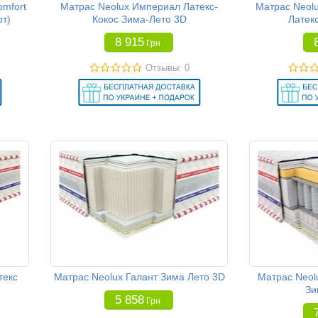
omfort
Матрас Neolux Империал Латекс-
Матрас Neol
рт)
Кокос Зима-Лето 3D
Латек
8 915
Грн
Отзывы: 0
текс
Матрас Neolux Галант Зима Лето 3D
Матрас Neo
Зи
5 858
Грн