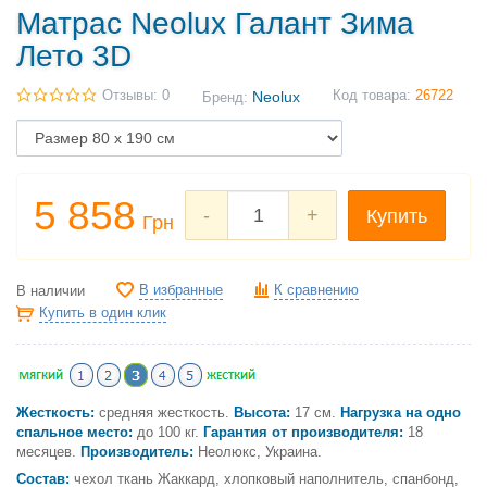
Матрас Neolux Галант Зима
Лето 3D
Отзывы: 0
Neolux
Код товара:
26722
Бренд:
5 858
-
+
Купить
Грн
В избранные
К сравнению
В наличии
Купить в один клик
Жесткость:
cредняя жесткость.
Высота:
17 см.
Нагрузка на одно
спальное место:
до 100 кг.
Гарантия от производителя:
18
месяцев.
Производитель:
Неолюкс, Украина.
Состав:
чехол ткань Жаккард, хлопковый наполнитель, спанбонд,