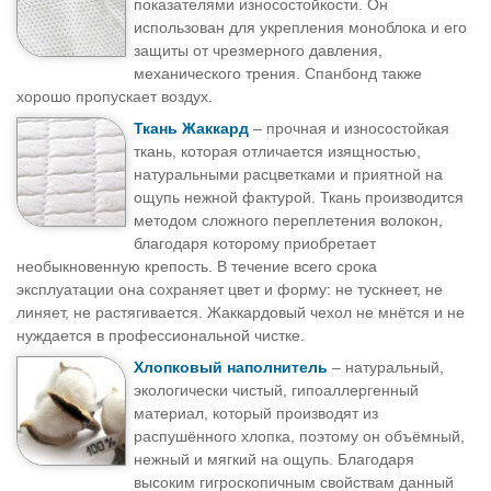
показателями износостойкости. Он
использован для укрепления моноблока и его
защиты от чрезмерного давления,
механического трения. Спанбонд также
хорошо пропускает воздух.
Ткань Жаккард
– прочная и износостойкая
ткань, которая отличается изящностью,
натуральными расцветками и приятной на
ощупь нежной фактурой. Ткань производится
методом сложного переплетения волокон,
благодаря которому приобретает
необыкновенную крепость. В течение всего срока
эксплуатации она сохраняет цвет и форму: не тускнеет, не
линяет, не растягивается. Жаккардовый чехол не мнётся и не
нуждается в профессиональной чистке.
Хлопковый наполнитель
– натуральный,
экологически чистый, гипоаллергенный
материал, который производят из
распушённого хлопка, поэтому он объёмный,
нежный и мягкий на ощупь. Благодаря
высоким гигроскопичным свойствам данный