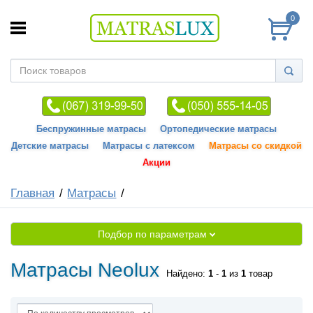
0
Беспружинные матрасы
Ортопедические матрасы
Детские матрасы
Матрасы с латексом
Матрасы со скидкой
Акции
Главная
Матрасы
Подбор по параметрам
Матрасы Neolux
Найдено:
1
-
1
из
1
товар