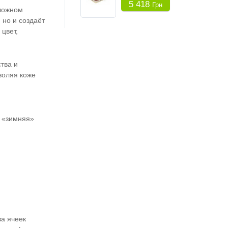
5 418
Грн
сложном
 но и создаёт
цвет,
тва и
воляя коже
а «зимняя»
ва ячеек