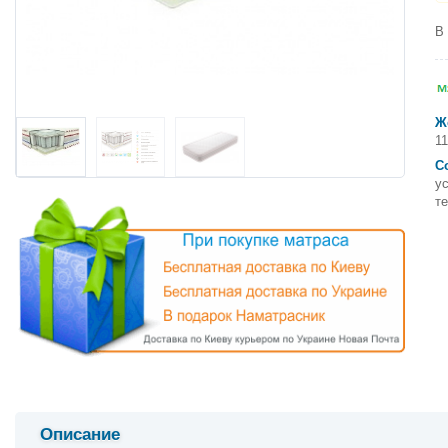
В
Ж
11
С
у
т
Описание