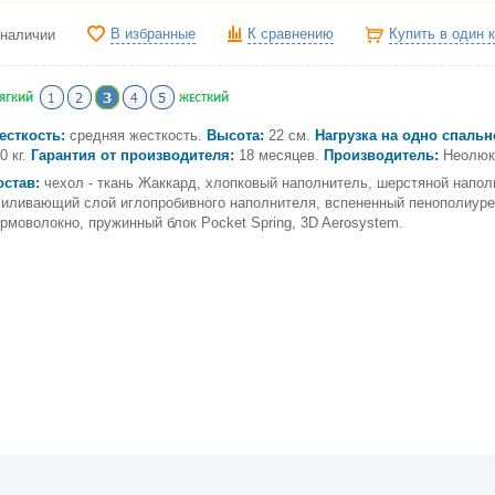
В избранные
К сравнению
Купить в один 
 наличии
есткость:
средняя жесткость.
Высота:
22 см.
Нагрузка на одно спальн
0 кг.
Гарантия от производителя:
18 месяцев.
Производитель:
Неолюкс
остав:
чехол - ткань Жаккард, хлопковый наполнитель, шерстяной напол
силивающий слой иглопробивного наполнителя, вспененный пенополиуре
ермоволокно, пружинный блок Pocket Spring, 3D Aerosystem.