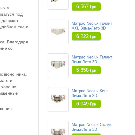
6 567
Грн
ых в
иваться под
поддержка
Матрас Neolux Галант
удобном сне и
XXL Зима-Лето 3D
6 222
Грн
са. Благодаря
ние со
Матрас Neolux Галант
Зима Лето 3D
5 858
Грн
позвоночника,
мает и
У хорошо
Матрас Neolux Кинг
овышенные
Зима-Лето 3D
6 049
Грн
ышения
Матрас Neolux Статус
Зима-Лето 3D