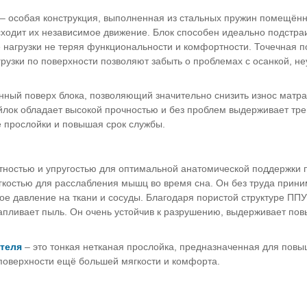
– особая конструкция, выполненная из стальных пружин помещённ
сходит их независимое движение. Блок способен идеально подстра
 нагрузки не теряя функциональности и комфортности. Точечная 
узки по поверхности позволяют забыть о проблемах с осанкой, не
ный поверх блока, позволяющий значительно снизить износ матра
йлок обладает высокой прочностью и без проблем выдерживает тре
 прослойки и повышая срок службы.
тностью и упругостью для оптимальной анатомической поддержки 
гкостью для расслабления мышц во время сна. Он без труда прини
ное давление на ткани и сосуды. Благодаря пористой структуре ПП
капливает пыль. Он очень устойчив к разрушению, выдерживает п
теля
– это тонкая нетканая прослойка, предназначенная для пов
 поверхности ещё большей мягкости и комфорта.