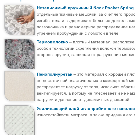
Независимый пружинный блок Pocket Spring
отдельные тканевые мешочки, за счёт чего прои
изгибы тела и выдерживает большие длительные
позвоночника и равномерное распределение нагр
утреннем пробуждении с ломотой в теле.
Термоволокно
– плотный материал, расположен
особой технологии скрепления волокон термово
стороны пружин, защищая от разрушения мягкие
Пенополиуретан
– это материал с хорошей пло
но достаточной эластичностью и комфортной мя
распределяет нагрузку от тела, исключая обрат
вентилируется, а потому не плесневеет и не на
нагрузки и давление от динамичных движений.
Усиливающий слой иглопробивного наполни
износостойкости матраса, а также придания его