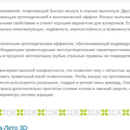
пряжение, позволяющий быстро заснуть и хорошо выспаться. Дву
ивающая ортопедический и анатомический эффект. Матрас выполн
ьными свойствами и станет хорошим вариантом для аллергиков. Е
анных комплектующих, надёжность, износостойкость и возможност
 с усиленным ортопедическим эффектом, обеспечивающий индивиду
 обладающим превосходными эксплуатационными характеристиками
ы в процессе эксплуатации грубые стальные пружины не повредил
атериал высокой комфортности, что позволяет ему с лёгкостью а
вать правильный изгиб позвоночника. Чтобы матрас на протяжении
хла используется роскошная, гладкая и мягкая ткань жаккард. Он
матраса дополнительно простёган слоями хлопка и овечьей шерсти
периметру систему аэрации.
а-Лето 3D