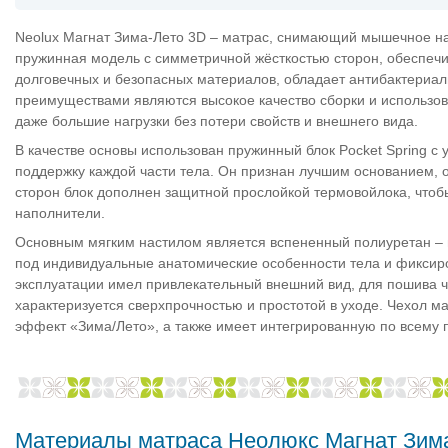
Neolux Магнат Зима-Лето 3D – матрас, снимающий мышечное на
пружинная модель с симметричной жёсткостью сторон, обеспеч
долговечных и безопасных материалов, обладает антибактериал
преимуществами являются высокое качество сборки и использов
даже большие нагрузки без потери свойств и внешнего вида.
В качестве основы использован пружинный блок Pocket Spring
поддержку каждой части тела. Он признан лучшим основанием,
сторон блок дополнен защитной прослойкой термовойлока, чтоб
наполнители.
Основным мягким настилом является вспененный полиуретан – м
под индивидуальные анатомические особенности тела и фиксиро
эксплуатации имел привлекательный внешний вид, для пошива че
характеризуется сверхпрочностью и простотой в уходе. Чехол 
эффект «Зима/Лето», а также имеет интегрированную по всему 
Материалы матраса Неолюкс Магнат Зим