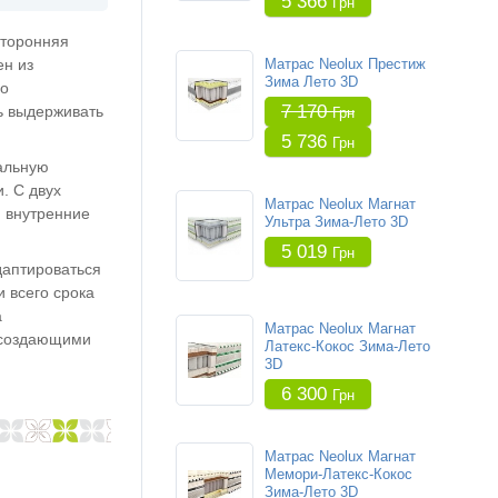
5 366
Грн
сторонняя
ен из
Матрас Neolux Престиж
Зима Лето 3D
го
7 170
ь выдерживать
Грн
5 736
Грн
альную
. С двух
Матрас Neolux Магнат
и внутренние
Ультра Зима-Лето 3D
5 019
Грн
даптироваться
 всего срока
а
Матрас Neolux Магнат
, создающими
Латекс-Кокос Зима-Лето
3D
6 300
Грн
Матрас Neolux Магнат
Мемори-Латекс-Кокос
Зима-Лето 3D