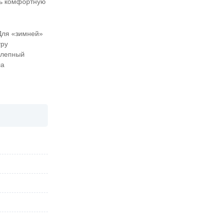
ть комфортную
Для «зимней»
уру
олепный
ла