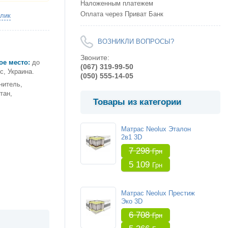
Наложенным платежем
Оплата через Приват Банк
клик
ВОЗНИКЛИ ВОПРОСЫ?
Звоните:
ое место:
до
(067) 319-99-50
, Украина.
(050) 555-14-05
нитель,
тан,
Товары из категории
Матрас Neolux Эталон
2в1 3D
7 298
Грн
5 109
Грн
Матрас Neolux Престиж
Эко 3D
6 708
Грн