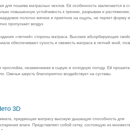
ая для пошива матрасных чехлов. Её особенность заключается в 
олько повышенную устойчивость к трению, разрывам и растяжению,
ардовое полотно мягкое и приятное на ощупь, не теряет форму и 
пно пропускает воздух.
оздания «летней» стороны матраса. Высокие абсорбирующие свойс
иала обеспечивают сухость и свежесть матраса в летний зной, поз
 прослойка, незаменимая в сырую и холодную погоду. Ей прошит
ло. Овечья шерсть благоприятно воздействует на суставы.
Лето 3D
лимата, придающая матрасу высокую дышащую способность для
спарения влаги. Представляет собой сетку, состоящую из множест