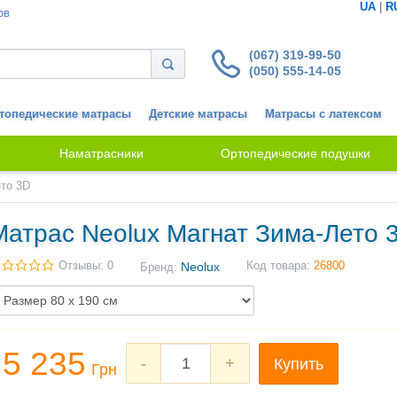
UA
|
R
ов
(067) 319-99-50
(050) 555-14-05
топедические матрасы
Детские матрасы
Матрасы с латексом
Наматрасники
Ортопедические подушки
ето 3D
Матрас Neolux Магнат Зима-Лето 
Отзывы: 0
Neolux
Код товара:
26800
Бренд:
5 235
-
+
Купить
Грн