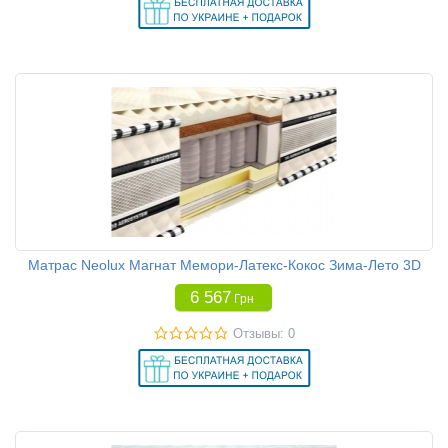
Матрас Neolux Магнат Мемори-Латекс-Кокос Зима-Лето 3D
6 567
Грн
Отзывы: 0