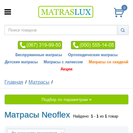
0
Беспружинные матрасы
Ортопедические матрасы
Детские матрасы
Матрасы с латексом
Матрасы со скидкой
Акции
Главная
Матрасы
Подбор по параметрам
Матрасы Neoflex
Найдено:
1
-
1
из
1
товар