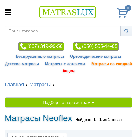
0
Беспружинные матрасы
Ортопедические матрасы
Детские матрасы
Матрасы с латексом
Матрасы со скидкой
Акции
Главная
Матрасы
Подбор по параметрам
Матрасы Neoflex
Найдено:
1
-
1
из
1
товар