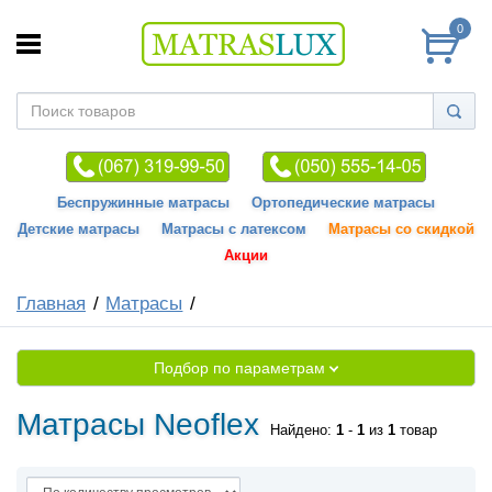
0
Беспружинные матрасы
Ортопедические матрасы
Детские матрасы
Матрасы с латексом
Матрасы со скидкой
Акции
Главная
Матрасы
Подбор по параметрам
Матрасы Neoflex
Найдено:
1
-
1
из
1
товар