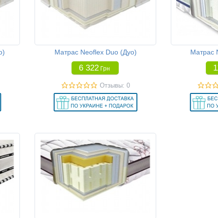
о)
Матрас Neoflex Duo (Дуо)
Матрас N
6 322
1
Грн
Отзывы: 0