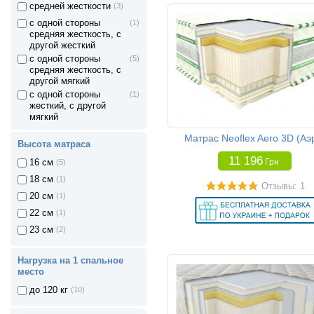
средней жесткости
(3)
с одной стороны
(1)
средняя жесткость, с
другой жесткий
с одной стороны
(5)
средняя жесткость, с
другой мягкий
с одной стороны
(1)
жесткий, с другой
мягкий
Матрас Neoflex Aero 3D (Аэ
Высота матраса
11 196
Грн
16 см
(5)
18 см
(1)
Отзывы: 1
20 см
(1)
22 см
(1)
23 см
(2)
Нагрузка на 1 спальное
место
до 120 кг
(10)