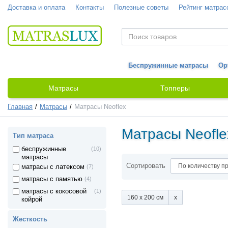
Доставка и оплата
Контакты
Полезные советы
Рейтинг матрас
Беспружинные матрасы
Ор
Матрасы
Топперы
Главная
Матрасы
Матрасы Neoflex
Матрасы Neofle
Тип матраса
беспружинные
(10)
матрасы
Сортировать
матрасы с латексом
(7)
матрасы с памятью
(4)
матрасы с кокосовой
(1)
160 x 200 см
койрой
Жесткость