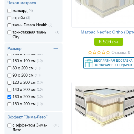
Чехол матраса
жаккард
(4)
стрейч
(3)
ткань Dream Health
(2)
80 x 190 см
(10)
Матрас Neoflex Ortho (Орт
трикотажная ткань
(1)
90 x 190 см
(10)
City
120 x 190 см
(10)
6 516
Грн
140 x 190 см
(10)
Размер
Отзывы: 0
160 x 190 см
(10)
180 x 190 см
(10)
80 x 200 см
(10)
90 x 200 см
(10)
120 x 200 см
(10)
140 x 200 см
(10)
160 x 200 см
(10)
180 x 200 см
(10)
Эффект "Зима-Лето"
с эффектом Зима-
(10)
Лето