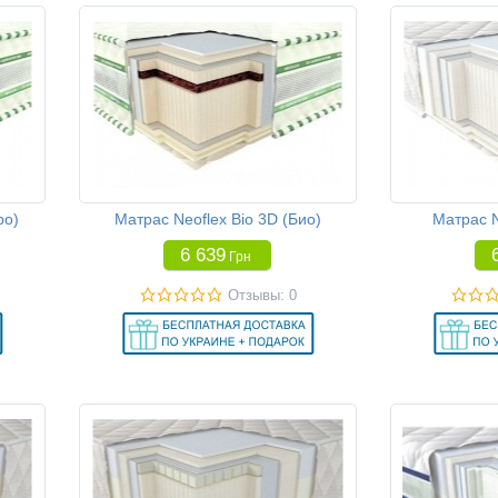
ро)
Матрас Neoflex Bio 3D (Био)
Матрас N
6 639
Грн
Отзывы: 0