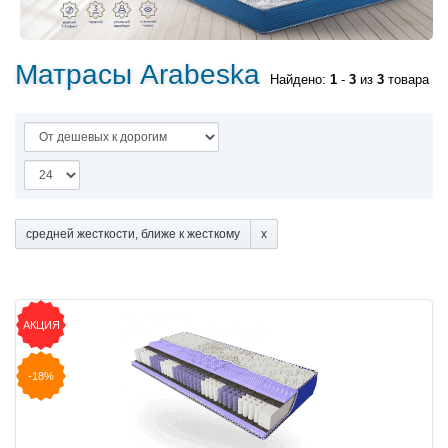
Матрасы Arabeska
Найдено:
1
-
3
из
3
товара
средней жесткости, ближе к жесткому
АКЦИЯ
-18%