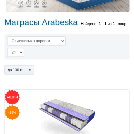
Матрасы Arabeska
Найдено:
1
-
1
из
1
товар
до 130 кг
АКЦИЯ
-18%