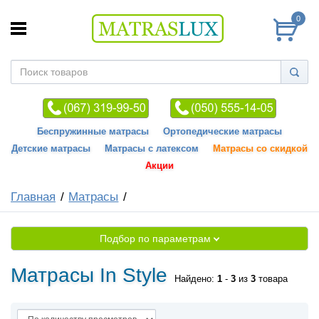
0
Беспружинные матрасы
Ортопедические матрасы
Детские матрасы
Матрасы с латексом
Матрасы со скидкой
Акции
Главная
Матрасы
Подбор по параметрам
Матрасы In Style
Найдено:
1
-
3
из
3
товара