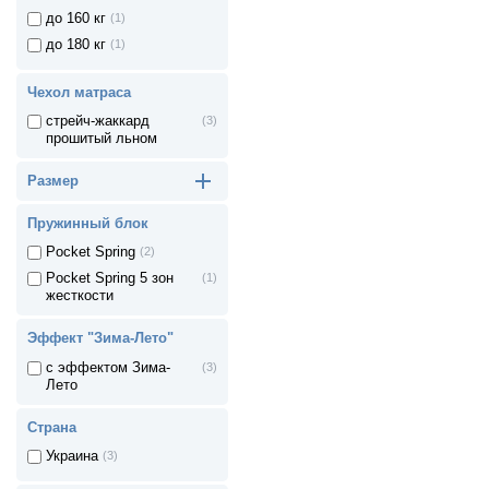
до 160 кг
(1)
до 180 кг
(1)
Чехол матраса
стрейч-жаккард
(3)
прошитый льном
Размер
Пружинный блок
Pocket Spring
(2)
Pocket Spring 5 зон
(1)
жесткости
Эффект "Зима-Лето"
с эффектом Зима-
(3)
Лето
Страна
Украина
(3)