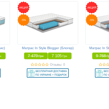
АКЦИЯ
АКЦИЯ
-5%
-5%
рис)
Матрас In Style Blogger (Блогер)
Матрас In St
7 479
7 105
9 768
н
Грн
Грн
Г
Отзывы: 0