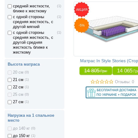
средней жесткости,
(1)
АКЦИЯ
ближе к жесткому
с одной стороны
(1)
средняя жесткость, с
-5%
другой мягкий
с одной стороны
(1)
средняя жесткость, с
другой средняя
жесткость ближе к
жесткому
Матрас In Style Stories (Сто
Высота матраса
14 805
14 065
Грн
Гр
20 см
(0)
21 см
(1)
Отзывы: 0
22 см
(1)
25 см
(0)
27 см
(1)
Нагрузка на 1 спальное
место
до 140 кг
(0)
до 150 кг
(1)