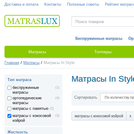
Доставка и оплата
Контакты
Полезные советы
Рейтинг матрас
Беспружинные матрасы
Ор
Матрасы
Топперы
Главная
Матрасы
Матрасы In Style
Матрасы In Styl
Тип матраса
беспружинные
(1)
матрасы
Сортировать
ортопедические
(4)
матрасы
матрасы с памятью
(2)
матрасы с кокосовой
(3)
матрасы с кокосовой койрой
койрой
Жесткость