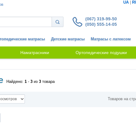
UA
|
R
ов
(067) 319-99-50
(050) 555-14-05
топедические матрасы
Детские матрасы
Матрасы с латексом
Наматрасники
Ортопедические подушки
e
Найдено:
1
-
3
из
3
товара
Товаров на стр