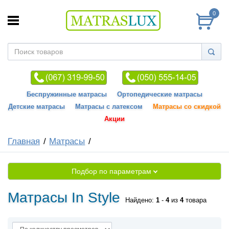
0
Беспружинные матрасы
Ортопедические матрасы
Детские матрасы
Матрасы с латексом
Матрасы со скидкой
Акции
Главная
Матрасы
Подбор по параметрам
Матрасы In Style
Найдено:
1
-
4
из
4
товара