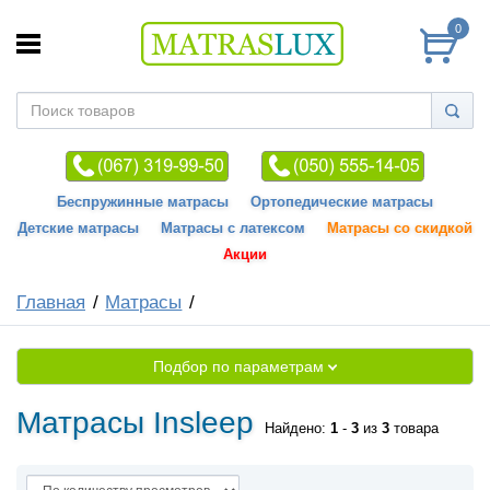
0
Беспружинные матрасы
Ортопедические матрасы
Детские матрасы
Матрасы с латексом
Матрасы со скидкой
Акции
Главная
Матрасы
Подбор по параметрам
Матрасы Insleep
Найдено:
1
-
3
из
3
товара