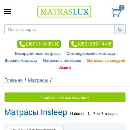
0
Беспружинные матрасы
Ортопедические матрасы
Детские матрасы
Матрасы с латексом
Матрасы со скидкой
Акции
Главная
Матрасы
Подбор по параметрам
Матрасы Insleep
Найдено:
1
-
7
из
7
товаров