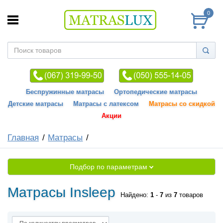
0
Беспружинные матрасы
Ортопедические матрасы
Детские матрасы
Матрасы с латексом
Матрасы со скидкой
Акции
Главная
Матрасы
Подбор по параметрам
Матрасы Insleep
Найдено:
1
-
7
из
7
товаров