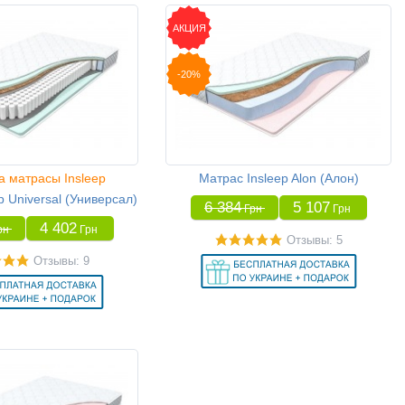
АКЦИЯ
-20%
а матрасы Insleep
Матрас Insleep Alon (Алон)
p Universal (Универсал)
6 384
5 107
Грн
Грн
4 402
рн
Грн
Отзывы: 5
Отзывы: 9