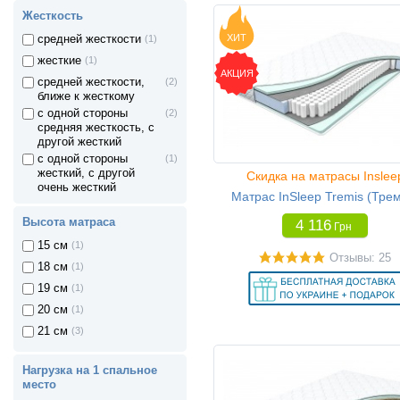
Жесткость
ХИТ
средней жесткости
(1)
жесткие
(1)
АКЦИЯ
средней жесткости,
(2)
ближе к жесткому
с одной стороны
(2)
средняя жесткость, с
другой жесткий
с одной стороны
(1)
жесткий, с другой
Скидка на матрасы Inslee
очень жесткий
Матрас InSleep Tremis (Тре
Высота матраса
4 116
Грн
15 см
(1)
Отзывы: 25
18 см
(1)
19 см
(1)
20 см
(1)
21 см
(3)
Нагрузка на 1 спальное
место