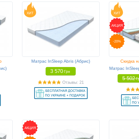
ХИТ
ХИТ
АКЦИЯ
-20%
p
Матрас InSleep Abris (Абрис)
Скидка н
мис)
Матрас InSlee
3 570
Грн
5 502
Г
Отзывы: 21
АКЦИЯ