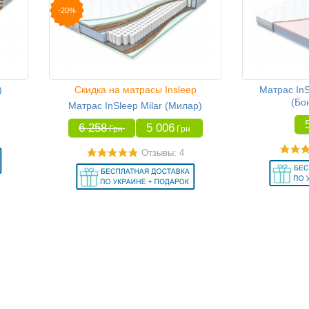
-20%
)
Скидка на матрасы Insleep
Матрас In
(Бо
Матрас InSleep Milar (Милар)
6 258
5 006
Грн
Грн
Отзывы: 4