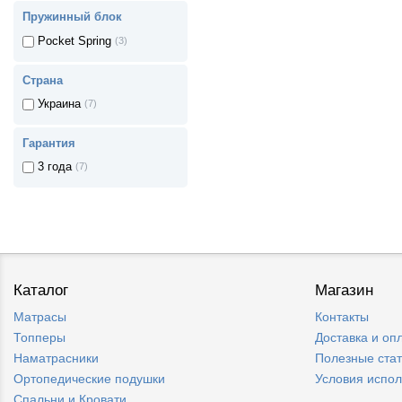
90 x 200 см
(7)
Пружинный блок
120 x 200 см
(7)
Pocket Spring
(3)
140 x 200 см
(7)
150 x 200 см
(7)
Страна
160 x 200 см
(7)
Украина
(7)
180 x 200 см
(7)
Гарантия
3 года
(7)
Каталог
Магазин
Матрасы
Контакты
Топперы
Доставка и оп
Наматрасники
Полезные ста
Ортопедические подушки
Условия испо
Спальни и Кровати