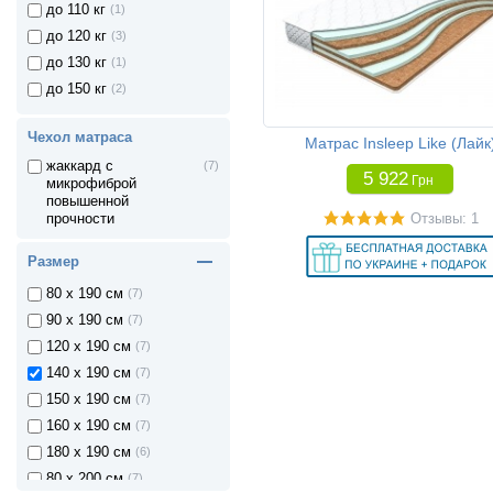
до 110 кг
(1)
до 120 кг
(3)
до 130 кг
(1)
до 150 кг
(2)
Чехол матраса
Матрас Insleep Like (Лайк
жаккард с
(7)
5 922
Грн
микрофиброй
повышенной
Отзывы: 1
прочности
80 x 160 см
(1)
Размер
70 x 190 см
(7)
80 x 190 см
(7)
90 x 190 см
(7)
120 x 190 см
(7)
140 x 190 см
(7)
150 x 190 см
(7)
160 x 190 см
(7)
180 x 190 см
(6)
80 x 200 см
(7)