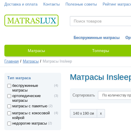
Доставка и оплата
Контакты
Полезные советы
Рейтинг матрас
Беспружинные матрасы
Ор
Матрасы
Топперы
Главная
Матрасы
Матрасы Insleep
Матрасы Inslee
Тип матраса
беспружинные
(4)
матрасы
Сортировать
ортопедические
(3)
матрасы
матрасы с памятью
(2)
матрасы с кокосовой
(4)
140 x 190 см
койрой
недорогие матрасы
(2)