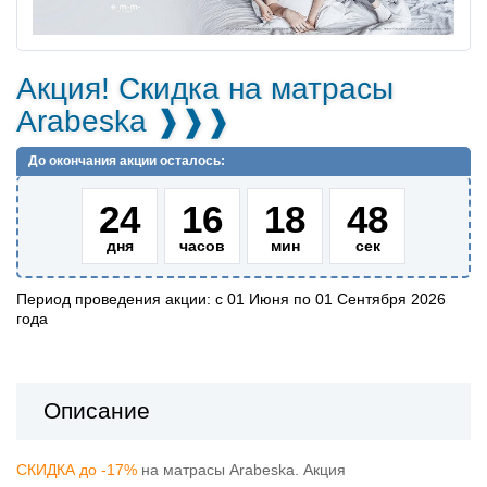
Акция! Скидка на матрасы
Arabeska ❱❱❱
До окончания акции осталось:
24
16
18
48
дня
часов
мин
сек
Период проведения акции:
с
01 Июня
по
01 Сентября 2026
года
Описание
СКИДКА до -17%
на матрасы Arabeska. Акция