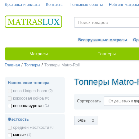
Доставка и оплата
Контакты
Полезные советы
Рейтинг матрас
Беспружинные матрасы
Ор
Матрасы
Топперы
Главная
Топперы
Топперы Matro-Roll
Топперы Matro-R
Наполнение топпера
пена Oxigen Foam
(0)
кокосовая койра
(0)
Сортировать
пенополиуретан
(1)
Жесткость
бязь
средней жесткости
(0)
мягкие
(1)