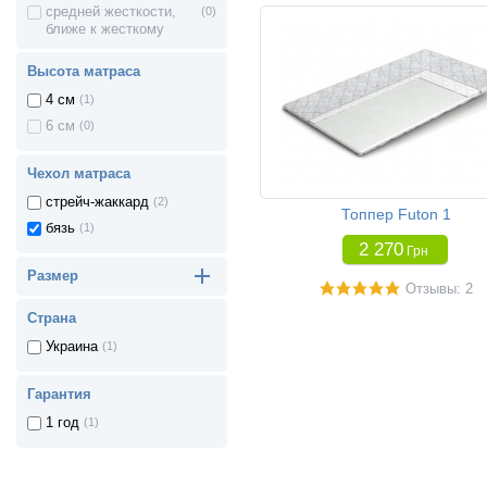
средней жесткости,
(0)
ближе к жесткому
Высота матраса
4 см
(1)
6 см
(0)
Чехол матраса
стрейч-жаккард
(2)
Топпер Futon 1
бязь
(1)
2 270
Грн
Размер
Отзывы: 2
Страна
Украина
(1)
Гарантия
1 год
(1)