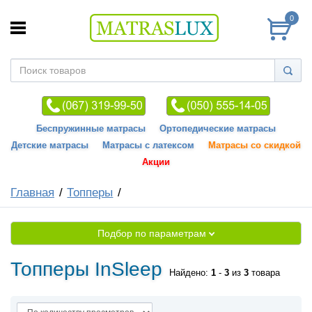
0
Беспружинные матрасы
Ортопедические матрасы
Детские матрасы
Матрасы с латексом
Матрасы со скидкой
Акции
Главная
Топперы
Подбор по параметрам
Топперы InSleep
Найдено:
1
-
3
из
3
товара