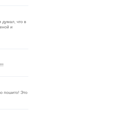
 думал, что в
ценой и
!!
во пошито! Это