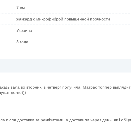
7 см
жаккард с микрофиброй повышенной прочности
Украина
3 года
аказывала во вторник, в четверг получила. Матрас топпер выглядит
ужит долго)))
ла після доставки за реквізитами, а доставили через день, як і обі