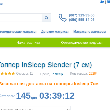
UA
|
R
ов
(067) 319-99-50
(050) 555-14-05
топедические матрасы
Детские матрасы
Матрасы с латексом
Наматрасники
Ортопедические подушки
Топпер InSleep Slender (7 см)
Отзывы: 11
Insleep
Код товара:
26284
Бренд:
Бесплатная доставка на топперы Insleep 7см
145
03
39
11
Осталось
дня