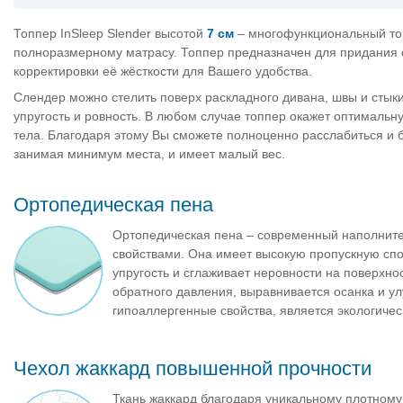
Топпер InSleep Slender высотой
7 см
– многофункциональный тон
полноразмерному матрасу. Топпер предназначен для придания с
корректировки её жёсткости для Вашего удобства.
Слендер можно стелить поверх раскладного дивана, швы и стык
упругость и ровность. В любом случае топпер окажет оптималь
тела. Благодаря этому Вы сможете полноценно расслабиться и бы
занимая минимум места, и имеет малый вес.
Ортопедическая пена
Ортопедическая пена – современный наполните
свойствами. Она имеет высокую пропускную сп
упругость и сглаживает неровности на поверхно
обратного давления, выравнивается осанка и у
гипоаллергенные свойства, является экологиче
Чехол жаккард повышенной прочности
Ткань жаккард благодаря уникальному плотному