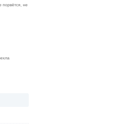
 порвётся, не
чехла