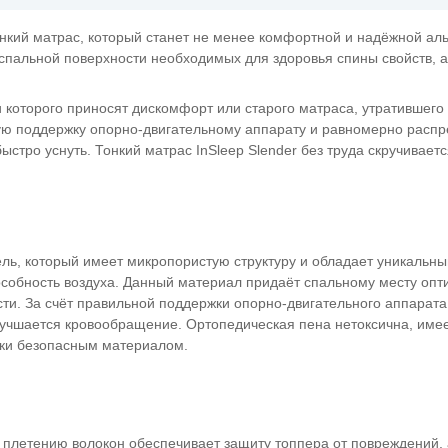
кий матрас, который станет не менее комфортной и надёжной ал
пальной поверхности необходимых для здоровья спины свойств, а
и которого приносят дискомфорт или старого матраса, утратившег
ную поддержку опорно-двигательному аппарату и равномерно распр
стро уснуть. Тонкий матрас InSleep Slender без труда скручиваетс
ль, который имеет микропористую структуру и обладает уникальн
особность воздуха. Данный материал придаёт спальному месту оп
сти. За счёт правильной поддержки опорно-двигательного аппарат
лучшается кровообращение. Ортопедическая пена нетоксична, име
ски безопасным материалом.
 плетению волокон обеспечивает защиту топпера от повреждений, 