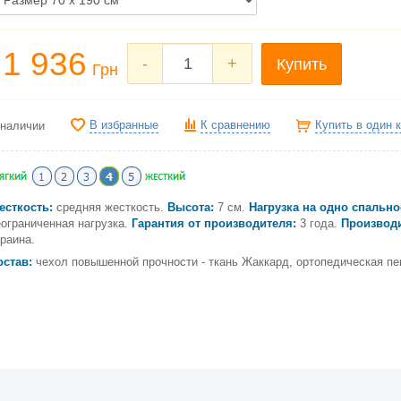
1 936
-
+
Купить
Грн
В избранные
К сравнению
Купить в один 
 наличии
есткость:
средняя жесткость.
Высота:
7 см.
Нагрузка на одно спально
ограниченная нагрузка.
Гарантия от производителя:
3 года.
Производи
раина.
остав:
чехол повышенной прочности - ткань Жаккард, ортопедическая пе