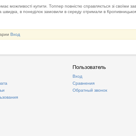
емає можливості купити. Топпер повністю справляється зі своїми з
ка швидка, в понеділок замовили в середу отримали в Кропивницько
тарии
Вход
Пользователь
Вход
лата
Сравнения
тьи
Обратный звонок
льзования