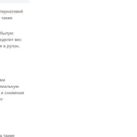
ьтернативой
 также
о былую
еделит вес
я в рулон,
ыми
тимальную
а и снижения
ет
а также