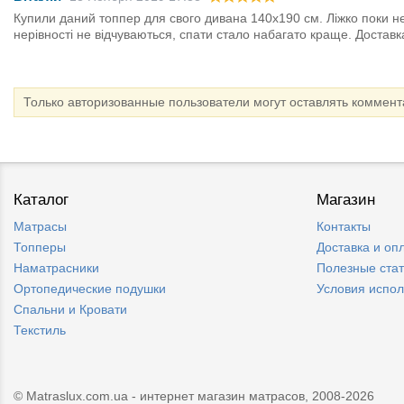
Купили даний топпер для свого дивана 140х190 см. Ліжко поки н
нерівності не відчуваються, спати стало набагато краще. Достав
Только авторизованные пользователи могут оставлять коммен
Каталог
Магазин
Матрасы
Контакты
Топперы
Доставка и оп
Наматрасники
Полезные ста
Ортопедические подушки
Условия испо
Спальни и Кровати
Текстиль
© Matraslux.com.ua - интернет магазин матрасов, 2008-2026