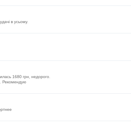
удачі в усьому.
лась 1680 грн, недорого.
и. Рекомендую
ортнее