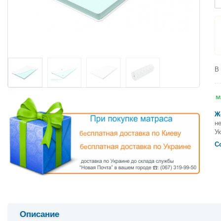
В
Ж
не
Ук
С
Описание