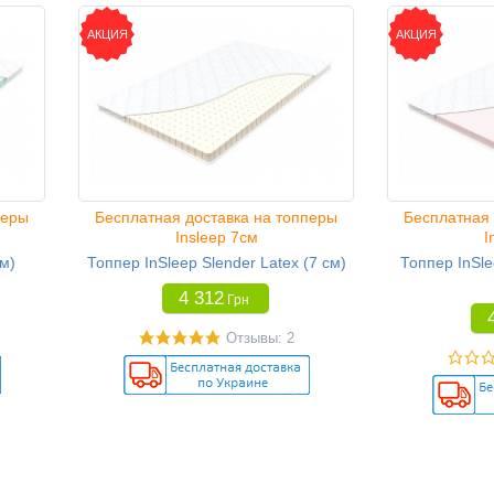
АКЦИЯ
АКЦИЯ
перы
Бесплатная доставка на топперы
Бесплатная 
Insleep 7см
I
см)
Топпер InSleep Slender Latex (7 см)
Топпер InSle
4 312
Грн
Отзывы: 2