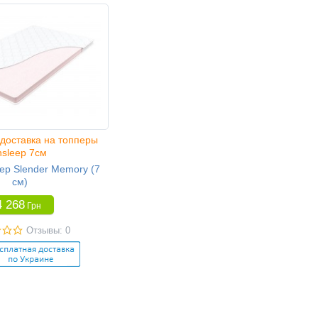
доставка на топперы
nsleep 7см
ep Slender Memory (7
см)
4 268
Грн
Отзывы: 0