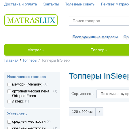
Доставка и оплата
Контакты
Полезные советы
Рейтинг матрас
Беспружинные матрасы
Ор
Матрасы
Топперы
Главная
Топперы
Топперы InSleep
Топперы InSlee
Наполнение топпера
мемори (Memory)
(1)
ортопедическая пена
(1)
Сортировать
Ortoped Foam
латекс
(1)
120 x 200 см
Жесткость
средней жесткости
(2)
средней жесткости,
(1)