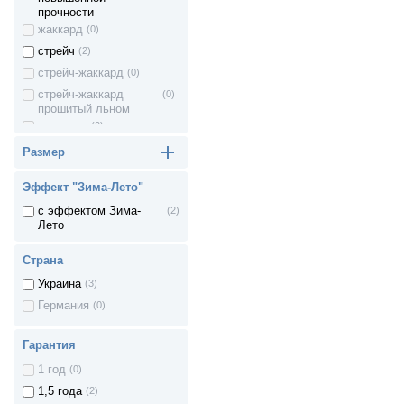
прочности
жаккард
(0)
стрейч
(2)
стрейч-жаккард
(0)
стрейч-жаккард
(0)
прошитый льном
трикотаж
(0)
хлопок
(0)
Размер
бязь
(0)
Эффект "Зима-Лето"
Nordic comfort
(0)
с эффектом Зима-
(2)
ткань с волокнами
(0)
Лето
бамбука
вискоза + полиэстер
(0)
Страна
Украина
(3)
Германия
(0)
Гарантия
1 год
(0)
1,5 года
(2)