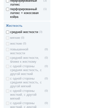
перфорированный
(3)
латекс
перфорированный
(1)
латекс + кокосовая
койра
кокосовая койра
(9)
Жесткость
материал Softex
(2)
средней жесткости
(3)
материал Softex
(1)
Bamboo
мягкие
(0)
пенополиуретан
(2)
жесткие
(0)
пенополиуретан +
(3)
повышенной
(0)
кокосовая койра
жесткости
пена Effect 5D
(1)
средней жесткости,
(0)
эласичная пена
(1)
ближе к жесткому
Aerolat
с одной стороны
(0)
пена Latex Foam
(2)
средняя жесткость, с
другой жесткий
пена Spring foam
(2)
с одной стороны
(0)
пена Spring foam +
(1)
средняя жесткость, с
кокосовая койра
другой мягкий
пена Spring foam +
(1)
с одной стороны
(0)
жесткий войлок
жесткий, с другой
термовойлок
(1)
мягкий
с одной стороны
(0)
морские водоросли +
(1)
жесткий, с другой