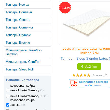
ортопедическая пена
(2)
Топперы Neolux
Foam 7-zone effect
АКЦИЯ
пена Foam 7-zone
(1)
Топперы Сонлайн
effect + кокосовая
койра
Топперы Сонель
пена Foam 7-zone
(1)
effect + мемори Foam
Топперы Come-For
7-zone effect
Топперы Olympic
ортопедическая пена
(1)
Ortoped Foam
Топперы Breckle
ортопедическая пена
(6)
Бесплатная доставка на топ
Ergoflex
Мини-матрасы Take&Go
Insleep 7см
пена Visco Memory
(1)
Bamboo
RG55
Топпер InSleep Slender Latex (
пена Gelschaum
(1)
Мини-матрасы ComFort
RG55
4 312
Грн
Топперы Sleep Roll
пена EkoAir
(1)
Отзывы: 2
пена Oxigen Foam
(4)
Наполнение топпера
пена EkoAir +
(1)
кокосовая койра
пена EkoAirMemory
(1)
пена EkoAirMemory +
(1)
кокосовая койра
латекс
(3)