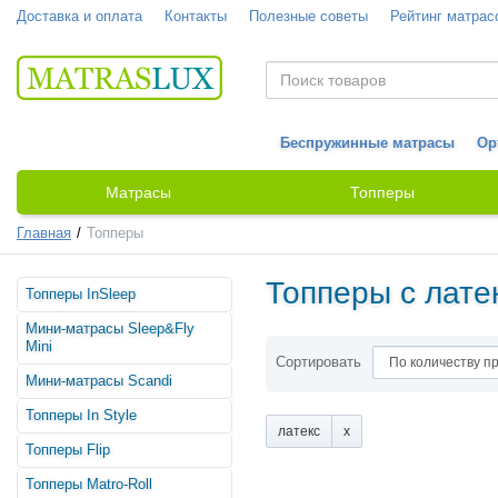
Доставка и оплата
Контакты
Полезные советы
Рейтинг матрас
Беспружинные матрасы
Ор
Матрасы
Топперы
Главная
Топперы
Топперы с лате
Топперы InSleep
Мини-матрасы Sleep&Fly
Mini
Сортировать
Мини-матрасы Scandi
Топперы In Style
латекс
мемори (Memory)
(9)
Топперы Flip
мемори + кокосовая
(2)
Топперы Matro-Roll
койра