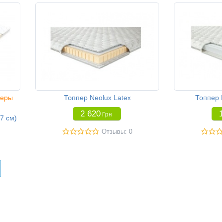
перы
Топпер Neolux Latex
Топпер 
2 620
Грн
7 см)
Отзывы: 0