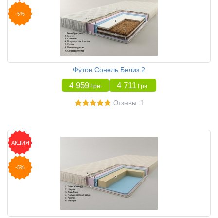
-5%
Футон Сонель Белиз 2
4 959
4 711
Грн
Грн
Отзывы: 1
АКЦИЯ
-5%