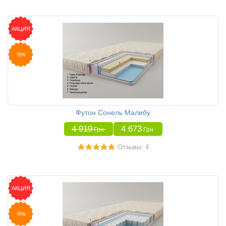
АКЦИЯ
-5%
Футон Сонель Малибу
4 919
4 673
Грн
Грн
Отзывы: 4
АКЦИЯ
-5%