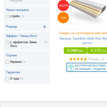
нагрузка
АКЦИЯ
Чехол матраса
стрейч
(1)
-23%
Размер
Скидки на ортопедические ма
Эффект "Зима-Лето"
Матрас Take&Go Multi Roll (М
с эффектом Зима-
(1)
ролл)
Лето
8 280
6 376
Грн
Грн
Страна
Отзывы: 12
Украина
(1)
Гарантия
3 года
(1)