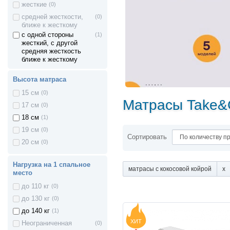
жесткие
(0)
средней жесткости,
(0)
ближе к жесткому
с одной стороны
(1)
жесткий, с другой
средняя жесткость
ближе к жесткому
Высота матраса
15 см
(0)
Матрасы Take
17 см
(0)
18 см
(1)
19 см
(0)
Сортировать
20 см
(0)
Нагрузка на 1 спальное
матрасы с кокосовой койрой
место
до 110 кг
(0)
до 130 кг
(0)
до 140 кг
(1)
ХИТ
Неограниченная
(0)