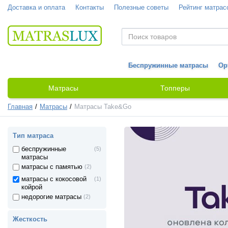
Доставка и оплата
Контакты
Полезные советы
Рейтинг матрас
Беспружинные матрасы
Ор
Матрасы
Топперы
Главная
Матрасы
Матрасы Take&Go
Тип матраса
беспружинные
(5)
матрасы
матрасы с памятью
(2)
матрасы с кокосовой
(1)
койрой
недорогие матрасы
(2)
Жесткость