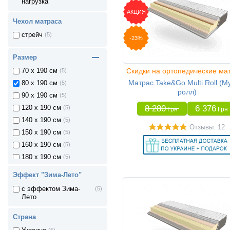
нагрузка
АКЦИЯ
Чехол матраса
стрейч
(5)
-23%
Размер
Скидки на ортопедические ма
70 x 190 см
(5)
Матрас Take&Go Multi Roll (М
80 x 190 см
(5)
ролл)
90 x 190 см
(5)
8 280
6 376
120 x 190 см
(5)
Грн
Грн
140 x 190 см
(5)
Отзывы: 12
150 x 190 см
(5)
160 x 190 см
(5)
180 x 190 см
(5)
80 x 200 см
(5)
Эффект "Зима-Лето"
90 x 200 см
(5)
с эффектом Зима-
(5)
120 x 200 см
(5)
Лето
140 x 200 см
(5)
Страна
150 x 200 см
(5)
(5)