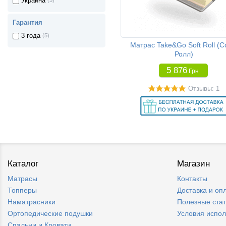
Украина
160 x 200 см
(5)
180 x 200 см
(5)
Гарантия
200 x 200 см
(4)
3 года
(5)
Матрас Take&Go Soft Roll (
Ролл)
5 876
Грн
Отзывы: 1
Каталог
Магазин
Матрасы
Контакты
Топперы
Доставка и оп
Наматрасники
Полезные ста
Ортопедические подушки
Условия испо
Спальни и Кровати