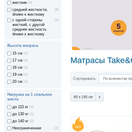
жесткие
(1)
средней жесткости,
(3)
ближе к жесткому
с одной стороны
(1)
жесткий, с другой
средняя жесткость
ближе к жесткому
Высота матраса
15 см
(1)
Матрасы Take
17 см
(1)
18 см
(1)
19 см
(1)
Сортировать
20 см
(1)
Нагрузка на 1 спальное
80 x 190 см
место
до 110 кг
(1)
до 130 кг
(1)
до 140 кг
(2)
ХИТ
Неограниченная
(1)