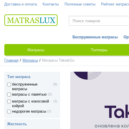
Доставка и оплата
Контакты
Полезные советы
Рейтинг матрас
Беспружинные матрасы
Ор
Матрасы
Топперы
Главная
Матрасы
Матрасы Take&Go
Тип матраса
беспружинные
(5)
матрасы
матрасы с памятью
(2)
матрасы с кокосовой
(1)
койрой
недорогие матрасы
(2)
Жесткость