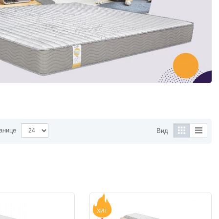
анице
Вид
ХИТ