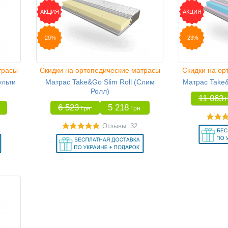
АКЦИЯ
АКЦИЯ
-20%
-23%
трасы
Скидки на ортопедические матрасы
Скидки на ор
ульти
Матрас Take&Go Slim Roll (Слим
Матрас Take&
Ролл)
11 063
6 523
5 218
Грн
Грн
Отзывы: 32