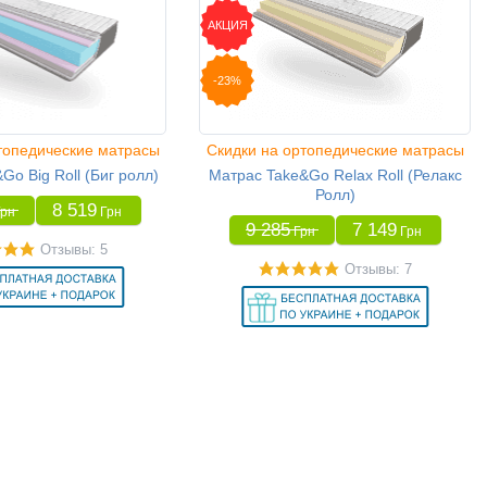
АКЦИЯ
-23%
топедические матрасы
Скидки на ортопедические матрасы
Go Big Roll (Биг ролл)
Матрас Take&Go Relax Roll (Релакс
Ролл)
8 519
Грн
Грн
9 285
7 149
Грн
Грн
Отзывы: 5
Отзывы: 7