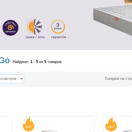
&Go
Найдено:
1
-
5
из
5
товаров
Товаров на стр
ХИТ
ХИТ