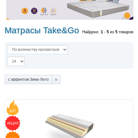
Матрасы Take&Go
Найдено:
1
-
5
из
5
товаров
с эффектом Зима-Лето
ХИТ
АКЦИЯ