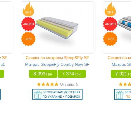
ХИТ
ХИТ
АКЦИЯ
АКЦИЯ
-18%
-15%
y SF
Скидка на матрасы Sleep&Fly SF
Скидка на м
2в1
Матрас Sleep&Fly Comby New SF
Матрас Sl
8 993
7 374
7 921
Грн
Грн
Г
Отзывы: 5