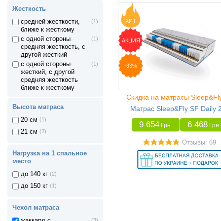
Жесткость
ХИТ
средней жесткости,
(1)
ближе к жесткому
с одной стороны
(1)
АКЦИЯ
средняя жесткость, с
другой жесткий
с одной стороны
(1)
-33%
жесткий, с другой
средняя жесткость
ближе к жесткому
Скидка на матрасы Sleep&Fl
Высота матраса
Матрас Sleep&Fly SF Daily 
20 см
(1)
9 654
6 468
Грн
Грн
21 см
(2)
Отзывы: 69
Нагрузка на 1 спальное
место
до 140 кг
(2)
до 150 кг
(1)
Чехол матраса
жаккард с
(3)