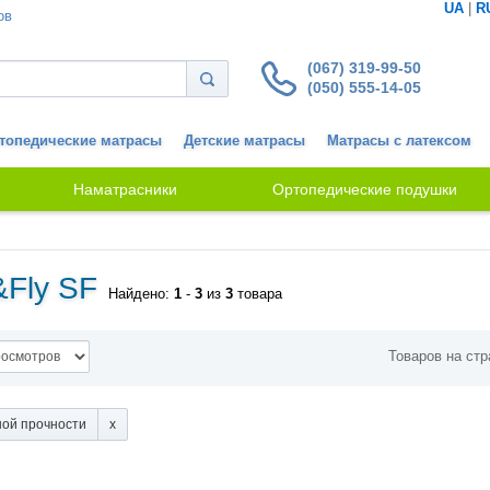
UA
|
R
ов
(067) 319-99-50
(050) 555-14-05
топедические матрасы
Детские матрасы
Матрасы с латексом
Наматрасники
Ортопедические подушки
Fly SF
Найдено:
1
-
3
из
3
товара
Товаров на стр
ой прочности