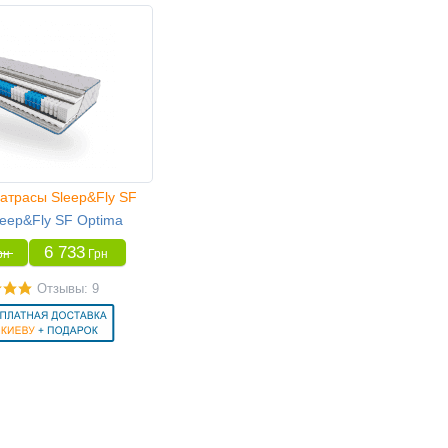
атрасы Sleep&Fly SF
eep&Fly SF Optima
6 733
рн
Грн
Отзывы: 9