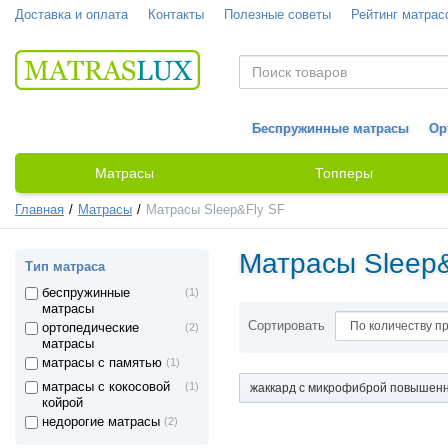
Доставка и оплата
Контакты
Полезные советы
Рейтинг матрас
Беспружинные матрасы
Ор
Матрасы
Топперы
Главная
Матрасы
Матрасы Sleep&Fly SF
Матрасы Sleep&
Тип матраса
беспружинные
(1)
матрасы
Сортировать
ортопедические
(2)
матрасы
матрасы с памятью
(1)
матрасы с кокосовой
(1)
жаккард с микрофиброй повышенн
койрой
недорогие матрасы
(2)