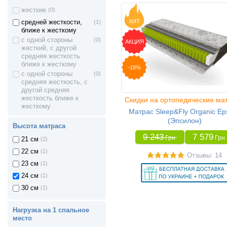
жесткие
(0)
ХИТ
средней жесткости,
(1)
ближе к жесткому
с одной стороны
(0)
АКЦИЯ
жесткий, с другой
средняя жесткость
ближе к жесткому
-18%
с одной стороны
(0)
средняя жесткость, с
другой средняя
жесткость ближе к
Скидки на ортопедические ма
жесткому
Матрас Sleep&Fly Organic Eps
(Эпсилон)
Высота матраса
9 243
7 579
Грн
Грн
21 см
(2)
22 см
(1)
Отзывы: 14
23 см
(1)
24 см
(1)
30 см
(1)
Нагрузка на 1 спальное
место