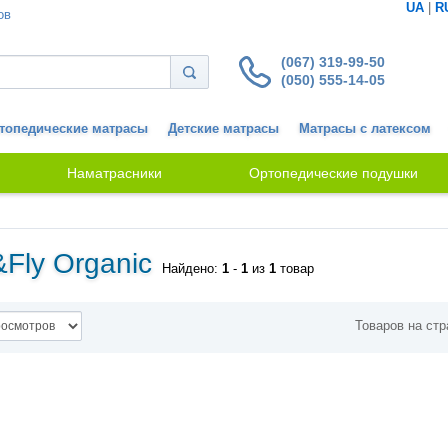
UA
|
R
ов
(067) 319-99-50
(050) 555-14-05
топедические матрасы
Детские матрасы
Матрасы с латексом
Наматрасники
Ортопедические подушки
Fly Organic
Найдено:
1
-
1
из
1
товар
Товаров на стр