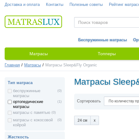
Доставка и оплата
Контакты
Полезные советы
Рейтинг матрас
Беспружинные матрасы
Ор
Матрасы
Топперы
Главная
Матрасы
Матрасы Sleep&Fly Organic
Матрасы Sleep&
Тип матраса
беспружинные
(0)
матрасы
Сортировать
ортопедические
(1)
матрасы
матрасы с памятью
(0)
матрасы с кокосовой
(0)
24 см
койрой
Жесткость