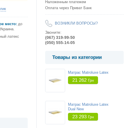
Наложенным платежем
Оплата через Приват Банк
клик
ВОЗНИКЛИ ВОПРОСЫ?
ое место:
до
 Украина.
Звоните:
ный латекс
(067) 319-99-50
(050) 555-14-05
Товары из категории
Матрас Matroluxe Latex
21 262
Грн
Матрас Matroluxe Latex
Dual New
23 293
Грн