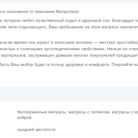
го поколения от компании Матролюкс.
 которые любят качественный отдых и здоровый сон. Благодаря то
стям тела отдыхающего, Ваш пребывание на этом матрасе принесе
ла во время сна играет и кокосовое волокно — жесткая прослойка
чностью и отличными ортопедическими свойствами. Нельзя не отме
х материалов, заслуживших доверие многих покупателей продукции
 Пусть Ваш выбор будет в пользу здоровья и комфорта. Покупайте 
беспружинные матрасы, матрасы с латексом, матрасы с к
койрой
средней жесткости