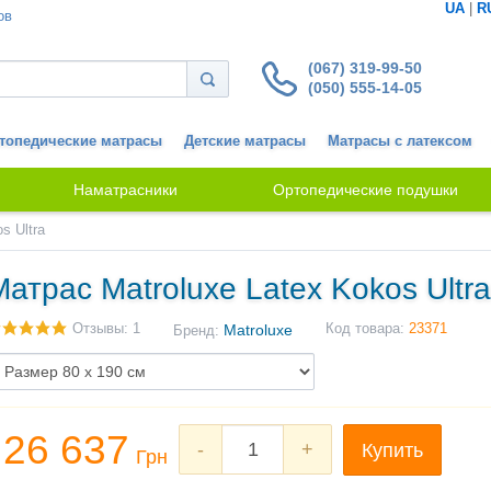
UA
|
R
ов
(067) 319-99-50
(050) 555-14-05
топедические матрасы
Детские матрасы
Матрасы с латексом
Наматрасники
Ортопедические подушки
s Ultra
Матрас Matroluxe Latex Kokos Ultra
Отзывы: 1
Matroluxe
Код товара:
23371
Бренд:
26 637
-
+
Купить
Грн