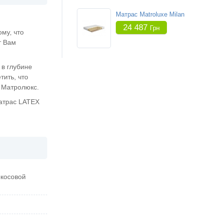
Матрас Matroluxe Milan
24 487
Грн
му, что
т Вам
 в глубине
тить, что
 Матролюкс.
матрас LATEX
окосовой