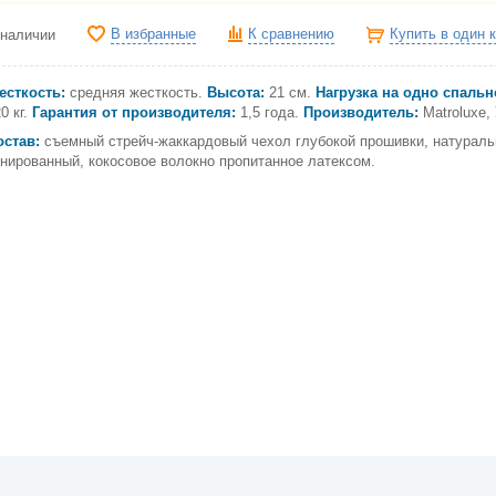
В избранные
К сравнению
Купить в один 
 наличии
есткость:
средняя жесткость.
Высота:
21 см.
Нагрузка на одно спальн
0 кг.
Гарантия от производителя:
1,5 года.
Производитель:
Matroluxe,
остав:
съемный стрейч-жаккардовый чехол глубокой прошивки, натураль
онированный, кокосовое волокно пропитанное латексом.