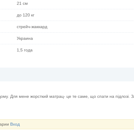
21 см
до 120 кг
стрейч-жаккард
Украина
1,5 года
му. Для мене жорсткий матрац- це те саме, що спати на підлозі. За
тарии
Вход