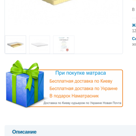
В
Ж
12
С
з
Описание