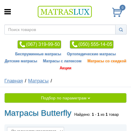
0
Беспружинные матрасы
Ортопедические матрасы
Детские матрасы
Матрасы с латексом
Матрасы со скидкой
Акции
Главная
Матрасы
Подбор по параметрам
Матрасы Butterfly
Найдено:
1
-
1
из
1
товар