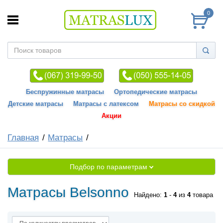
0
Беспружинные матрасы
Ортопедические матрасы
Детские матрасы
Матрасы с латексом
Матрасы со скидкой
Акции
Главная
Матрасы
Подбор по параметрам
Матрасы Belsonno
Найдено:
1
-
4
из
4
товара